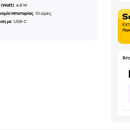
 (Watt)
4.8 W
νομία Μπαταρίας
10 ώρες
ιση με
USB-C
EXT
Περ
Άτο