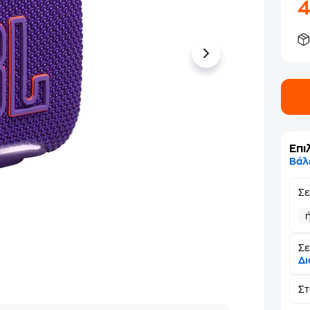
Επι
Βάλ
Σ
Σε
Δι
Σ