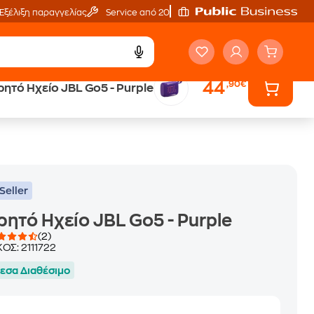
Εξέλιξη παραγγελίας
Service από 20'
44
,90€
ητό Ηχείο JBL Go5 - Purple
ά
Public επιστροφή €
κέρδος σε κάθε αγορά
Seller
ητό Ηχείο JBL Go5 - Purple
(2)
ΚΟΣ:
2111722
εσα Διαθέσιμο