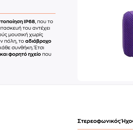
στοποίηση IP68
, που το
ατασκευή του αντέχει
κούς μουσική χωρίς
ην πόλη, το
αδιάβροχο
κάθε συνθήκη. Έτσι
 και φορητό ηχείο
που
Στερεοφωνικός Ήχος