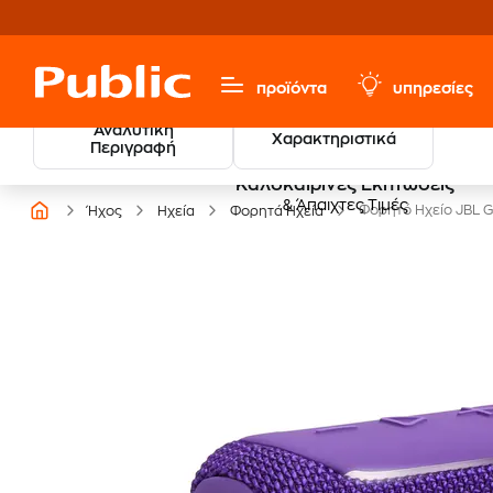
προϊόντα
υπηρεσίες
Αναλυτική
Χαρακτηριστικά
Περιγραφή
Καλοκαιρινές Εκπτώσεις
& Άπαιχτες Τιμές
Φορητό Ηχείο JBL G
Ήχος
Ηχεία
Φορητά Ηχεία