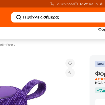
210 8181333
Το Wallet μου
Φορ
20 € Public Επιστροφή
Δωρεάν Μεταφορικ
με Snappi
με Public+ Delivery
o5 - Purple
Best 
Φορ
4.5
ΚΩΔΙ
Άμ