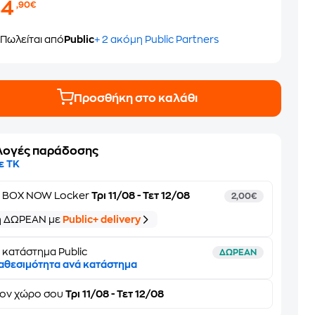
44
,90€
Πωλείται από
Public
+ 2 ακόμη Public Partners
Προσθήκη στο καλάθι
λογές παράδοσης
ε ΤΚ
ε
BOX NOW Locker
Τρι 11/08 - Τετ 12/08
2,00€
ή ΔΩΡΕΑΝ με
Public+ delivery
 κατάστημα Public
ΔΩΡΕΑΝ
αθεσιμότητα ανά κατάστημα
τον
χώρο σου
Τρι 11/08 - Τετ 12/08