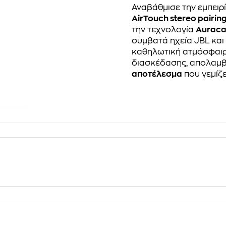
Αναβάθμισε την εμπει
AirTouch stereo pairin
την τεχνολογία
Auraca
συμβατά ηχεία JBL και
καθηλωτική ατμόσφαιρα
διασκέδασης, απολαμ
αποτέλεσμα
που γεμίζε