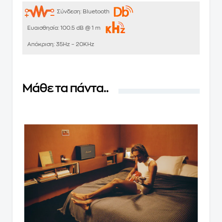
Σύνδεση:
Bluetooth
Ευαισθησία:
100.5 dB @ 1 m
Απόκριση:
35Hz – 20KHz
Μάθε τα πάντα..