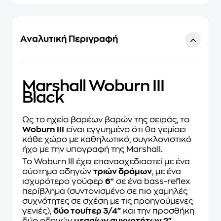
Αναλυτική Περιγραφή
Marshall Woburn III
Black
Ως το ηχείο βαρέων βαρών της σειράς, το
Woburn III
είναι εγγυημένο ότι θα γεμίσει
κάθε χώρο με καθηλωτικό, συγκλονιστικό
ήχο με την υπογραφή της Marshall.
Το Woburn III έχει επανασχεδιαστεί με ένα
σύστημα οδηγών
τριών δρόμων
, με ένα
ισχυρότερο γούφερ
6"
σε ένα bass-reflex
περίβλημα (συντονισμένο σε πιο χαμηλές
συχνότητες σε σχέση με τις προηγούμενες
γενιές),
δύο τουίτερ 3/4"
και την προσθήκη
δύο οδηγών
μεσαίων συχνοτήτων 2"
.