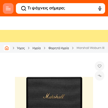
Marshall Woburn III
Ήχος
Ηχεία
Φορητά Ηχεία