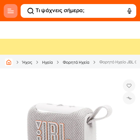
Φορητό Ηχείο JBL Go
Ήχος
Ηχεία
Φορητά Ηχεία