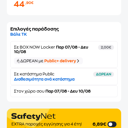
44
,90€
Επιλογές παράδοσης
Βάλε ΤΚ
Σε
BOX NOW Locker
Παρ 07/08 - Δευ
2,00€
10/08
ή ΔΩΡΕΑΝ με
Public+ delivery
Σε κατάστημα Public
ΔΩΡΕΑΝ
Διαθεσιμότητα ανά κατάστημα
Στον
χώρο σου
Παρ 07/08 - Δευ 10/08
6,89€
EXTRA παροχές εγγύησης για 4 έτη!