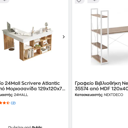
ο 24Mall Scrivere Atlantic
Γραφείο Βιβλιοθήκη N
από Μοριοσανίδα 129x120x72
35574 από MDF 120x40
Λευκό
Λευκό
υαστής:
24MALL
Κατασκευαστής:
NEXTDECO
(2)
Πωλείται από
Public