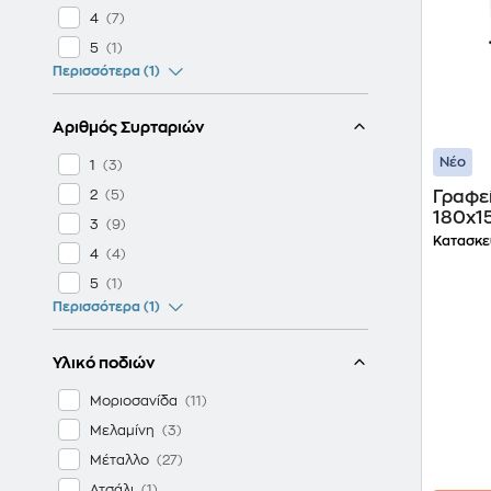
4
5
Περισσότερα (1)
Αριθμός Συρταριών
Νέο
1
2
Γραφεί
180x1
3
Κατασκε
4
5
Περισσότερα (1)
Υλικό ποδιών
Μοριοσανίδα
Μελαμίνη
Μέταλλο
Ατσάλι