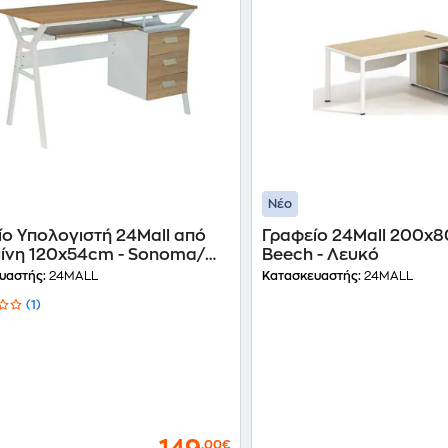
Νέο
ίο Υπολογιστή 24Mall από
Γραφείο 24Mall 200x
ίνη 120x54cm - Sonoma/
Beech - Λευκό
ό
υαστής:
24MALL
Κατασκευαστής:
24MALL
(1)
,00€