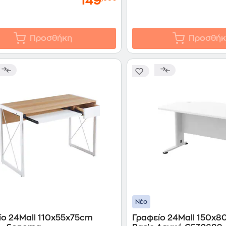
149
Προσθήκη
Προσθήκ
Νέο
ίο 24Mall 110x55x75cm
Γραφείο 24Mall 150x