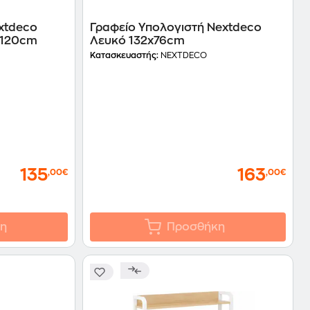
xtdeco
Γραφείο Υπολογιστή Nextdeco
x120cm
Λευκό 132x76cm
Κατασκευαστής:
NEXTDECO
135
163
,00€
,00€
η
Προσθήκη