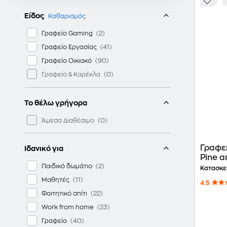
Είδος
Καθαρισμός
Γραφείο Gaming
Γραφείο Εργασίας
Γραφείο Οικιακό
Γραφείο & Καρέκλα
Το θέλω γρήγορα
Άμεσα Διαθέσιμο
Γραφεί
Ιδανικό για
Pine 
Παιδικό δωμάτιο
cm - 
Κατασκε
Μαθητές
4.5
Φοιτητικό σπίτι
Work from home
Γραφείο