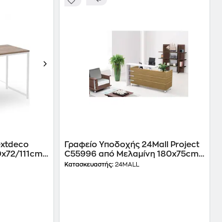
extdeco
Γραφείο Υποδοχής 24Mall Project
x72/111cm -
C55996 από Μελαμίνη 180x75cm -
Sonoma/Λευκό
Κατασκευαστής:
24MALL