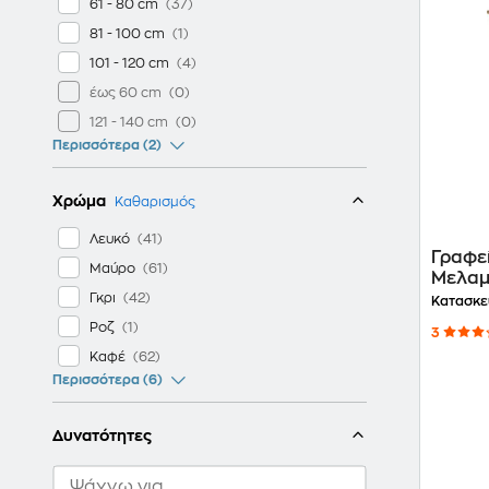
61 - 80 cm
81 - 100 cm
101 - 120 cm
έως 60 cm
121 - 140 cm
Περισσότερα (2)
Χρώμα
Καθαρισμός
Λευκό
Γραφε
Μαύρο
Μελαμ
Φυσικ
Γκρι
Κατασκε
Ροζ
3
Καφέ
Περισσότερα (6)
Δυνατότητες