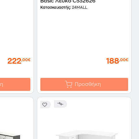
Basic Λευκό C532626
Κατασκευαστής:
24MALL
222
188
,00€
,00€
η
Προσθήκη