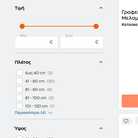
Τιμή
Γραφε
Μελαμ
Φυσικ
Κατασκε
Από
Έως
€
€
Πλάτος
έως 40 cm
41 - 60 cm
61 - 80 cm
81 - 100 cm
101 - 120 cm
Περισσότερα (4)
Ύψος