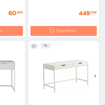
60
449
,90€
,00€
η
Προσθήκη