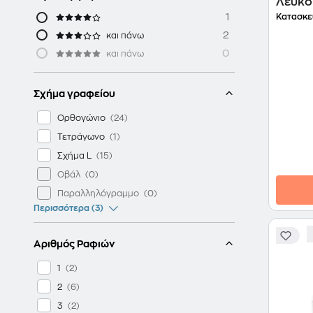
Λευκό
1
Κατασκε
2
και πάνω
0
και πάνω
Σχήμα γραφείου
Ορθογώνιο
Τετράγωνο
Σχήμα L
Οβάλ
Παραλληλόγραμμο
Περισσότερα (3)
Αριθμός Ραφιών
1
2
3