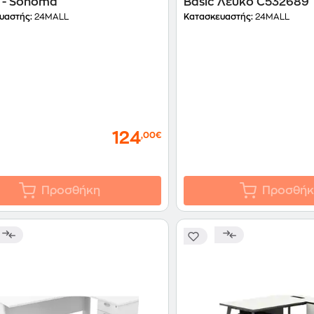
 - Sonoma
Basic Λευκό C532689
υαστής:
24MALL
Κατασκευαστής:
24MALL
124
,00€
Προσθήκη
Προσθήκ