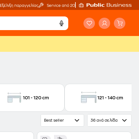
Εξέλιξη παραγγελίας
Service από 20'
101 - 120 cm
121 - 140 cm
Best seller
36 ανά σελίδα