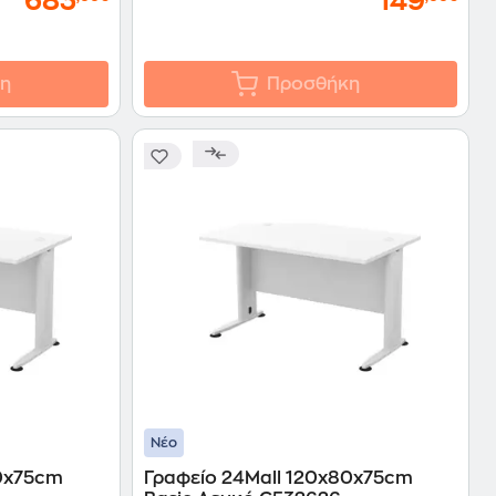
683
149
η
Προσθήκη
Νέο
80x75cm
Γραφείο 24Mall 120x80x75cm