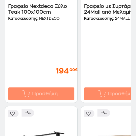
Γραφείο Nextdeco Ξύλο
Γραφείο με Συρτάρια
Teak 100x100cm
24Mall από Μελαμίν
115x55cm - Wenge/
Κατασκευαστής:
NEXTDECO
Κατασκευαστής:
24MALL
194
,00€
Προσθήκη
Προσθήκη