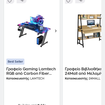
Best Seller
Γραφείο Gaming Lamtech
Γραφείο Βιβλιοθήκη
RGB από Carbon Fiber
24Mall από Μελαμίν
140x60x75cm - Μαύρο
120x48cm - Sonoma
Κατασκευαστής:
LAMTECH
Κατασκευαστής:
24MALL
Μαύρο