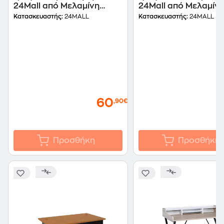
24Mall από Μελαμίνη
24Mall από Μελαμίν
90x40cm - Μπεζ/Μαύρο
158x48cm - Μπεζ/Λε
Κατασκευαστής:
24MALL
Κατασκευαστής:
24MALL
60
,90€
Προσθήκη
Προσθήκη