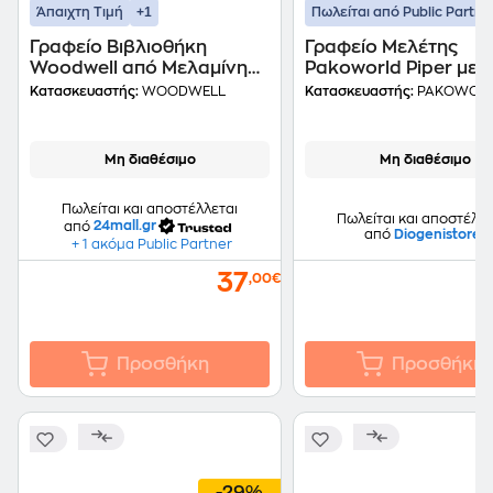
+1
Άπαιχτη Τιμή
Πωλείται από Public Partne
Γραφείο Βιβλιοθήκη
Γραφείο Μελέτης
Woodwell από Μελαμίνη
Pakoworld Piper με
90x40x73-110cm -
Αυξομείωση Ύψους 
Κατασκευαστής:
WOODWELL
Κατασκευαστής:
PAKOWOR
Φυσικό/Μαύρο
MDF και Μέταλλο
60x40x69-90 cm - Μ
Λευκό
Μη διαθέσιμο
Μη διαθέσιμο
Πωλείται και αποστέλλεται
Πωλείται και αποστέλλε
από
24mall.gr
από
Diogenistore
+ 1 ακόμα Public Partner
37
,00€
Προσθήκη
Προσθήκη