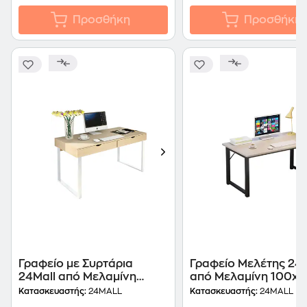
Προσθήκη
Προσθήκη
Γραφείο με Συρτάρια
Γραφείο Μελέτης 24M
24Mall από Μελαμίνη
από Μελαμίνη 100x6
100x48cm - Μπεζ/Λευκό
Μπεζ/Μαύρο
Κατασκευαστής:
24MALL
Κατασκευαστής:
24MALL