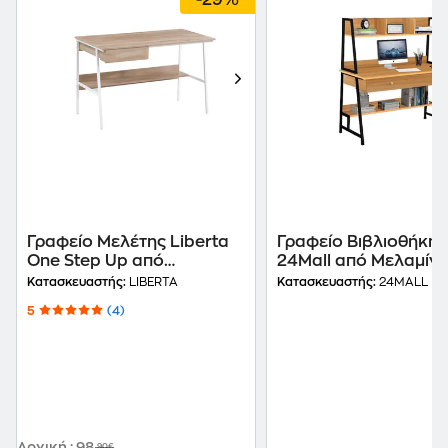
-29%
Γραφείο Μελέτης Liberta
Γραφείο Βιβλιοθήκη
One Step Up από
24Mall από Μελαμίν
Μελαμίνη 120x60cm -
120x48cm - Φυσικό/
Κατασκευαστής:
LIBERTA
Κατασκευαστής:
24MALL
Sonoma/Λευκό
Μαύρο
5
(4)
Αρχική
:
98
,90€