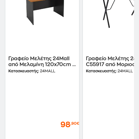
Γραφείο Μελέτης 24Mall
Γραφείο Μελέτης 24M
από Μελαμίνη 120x70cm -
C55917 από Μοριοσα
Κερασί/Ανθρακί
100x60cm - Σημύδα
Κατασκευαστής:
24MALL
Κατασκευαστής:
24MALL
Μαύρο
98
,90€