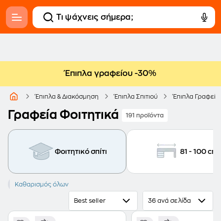
Έπιπλα γραφείου -30%
Έπιπλα & Διακόσμηση
Έπιπλα Σπιτιού
Έπιπλα Γραφείο
Γραφεία Φοιτητικά
191 προϊόντα
Φοιτητικό σπίτι
81 - 100 cm
Φοιτητικό σπίτι
Καθαρισμός όλων
Best seller
36 ανά σελίδα