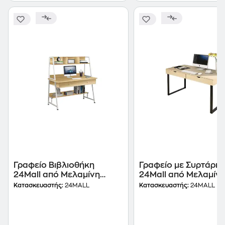
Γραφείο Βιβλιοθήκη
Γραφείο με Συρτάρια
24Mall από Μελαμίνη
24Mall από Μελαμίν
120x48cm - Sonoma/
100x48cm - Μπεζ/Μ
Κατασκευαστής:
24MALL
Κατασκευαστής:
24MALL
Λευκό