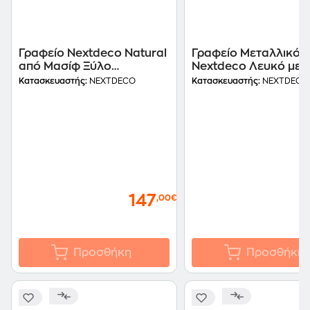
Γραφείο Nextdeco Natural
Γραφείο Μεταλλικό
από Μασίφ Ξύλο
Nextdeco Λευκό με
77x100cm
Συρτάρια 76x120cm
Κατασκευαστής:
NEXTDECO
Κατασκευαστής:
NEXTDECO
147
,00€
Προσθήκη
Προσθήκη