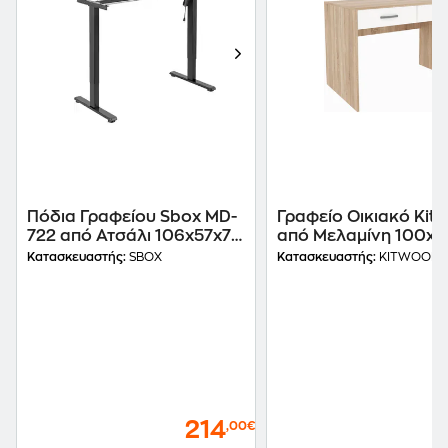
Πόδια Γραφείου Sbox MD-
Γραφείο Οικιακό Kit
722 από Ατσάλι 106x57x71-
από Μελαμίνη 100x6
116cm - Μαύρο
Sonoma Δρυς/ Λευκό
Κατασκευαστής:
SBOX
Κατασκευαστής:
KITWOOD
214
,00€