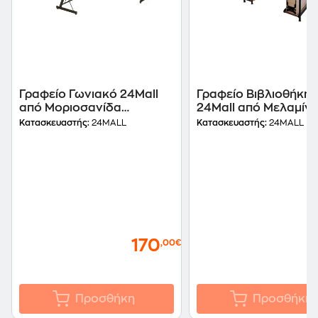
Γραφείο Γωνιακό 24Mall
Γραφείο Βιβλιοθήκη
από Μοριοσανίδα
24Mall από Μελαμίν
120x48cm - Μπεζ/Μαύρο
100x40cm - Φυσικό/
Κατασκευαστής:
24MALL
Κατασκευαστής:
24MALL
Μαύρο
170
,00€
Προσθήκη
Προσθήκη