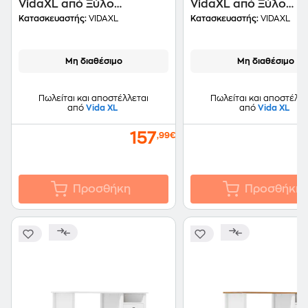
VidaXL από Ξύλο
VidaXL από Ξύλο
Παυλωνίας/Λεύκας
110x45cm - Φυσικό
Κατασκευαστής:
VIDAXL
Κατασκευαστής:
VIDAXL
110x45cm - Γκρι
Μη διαθέσιμο
Μη διαθέσιμο
Πωλείται και αποστέλλεται
Πωλείται και αποστέλλε
από
Vida XL
από
Vida XL
157
,99€
Προσθήκη
Προσθήκη