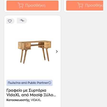
Προσθήκη
Προσθήκη
Πωλείται από Public Partner
Γραφείο με Συρτάρια
VidaXL από Μασίφ Ξύλο
Μάνγκο 115x47cm -
Κατασκευαστής:
VIDAXL
Φυσικό