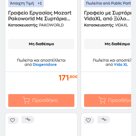
+1
Άπαιχτη Τιμή
Πωλείται από Public Partne
Γραφείο Εργασίας Mozart
Γραφείο με Συρτάρια
Pakoworld Με Συρτάρια
VidaXL από Ξύλο
Χρώμα Καρυδί
Παυλωνίας/Λεύκας
Κατασκευαστής:
PAKOWORLD
Κατασκευαστής:
VIDAXL
160x60x78εκ – 123-
110x45cm - Λευκό/Γκ
000125
Μη διαθέσιμο
Μη διαθέσιμο
Πωλείται και αποστέλλεται
Πωλείται και αποστέλλε
από
Diogenistore
από
Vida XL
171
2
,60€
Προσθήκη
Προσθήκη