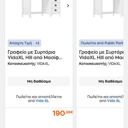
+1
Άπαιχτη Τιμή
Πωλείται από Public Partne
Γραφείο με Συρτάρια
Γραφείο με Συρτάρια
VidaXL Hill από Μασίφ
VidaXL Hill από Μασί
Ξύλο Πεύκου 50x74cm -
Ξύλο Πεύκου 50x74c
Κατασκευαστής:
VIDAXL
Κατασκευαστής:
VIDAXL
Λευκό
Λευκό/Καφέ
Μη διαθέσιμο
Μη διαθέσιμο
Πωλείται και αποστέλλεται
Πωλείται και αποστέλλε
από
Vida XL
από
Vida XL
190
,99€