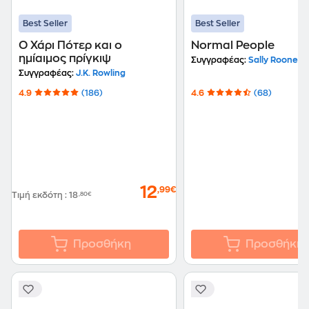
Best Seller
Best Seller
Ο Χάρι Πότερ και ο
Normal People
ημίαιμος πρίγκιψ
Συγγραφέας:
Sally Rooney
Συγγραφέας:
J.K. Rowling
4.9
(186)
4.6
(68)
12
,99€
Τιμή εκδότη
:
18
,80€
Προσθήκη
Προσθήκη