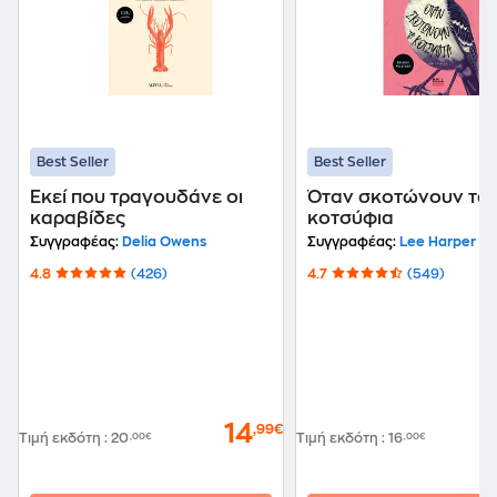
Best Seller
Best Seller
Εκεί που τραγουδάνε οι
Όταν σκοτώνουν τα
καραβίδες
κοτσύφια
Συγγραφέας:
Delia Owens
Συγγραφέας:
Lee Harper
4.8
(426)
4.7
(549)
14
,99€
Τιμή εκδότη
:
20
,00€
Τιμή εκδότη
:
16
,00€