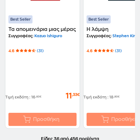
Best Seller
Best Seller
Τα απομεινάρια μιας μέρας
Η λάμψη
Συγγραφέας:
Kazuo Ishiguro
Συγγραφέας:
Stephen King
4.6
(31)
4.6
(31)
11
,33€
Τιμή εκδότη
:
16
,60€
Τιμή εκδότη
:
18
,80€
Προσθήκη
Προσθήκη
Είδες 36 από 456 προϊόντα