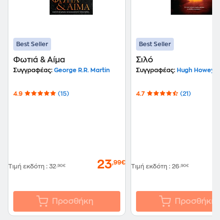
Best Seller
Best Seller
Φωτιά & Αίμα
Σιλό
Συγγραφέας:
George R.R. Martin
Συγγραφέας:
Hugh Howey
4.9
(15)
4.7
(21)
23
,99€
Τιμή εκδότη
:
32
,90€
Τιμή εκδότη
:
26
,90€
Προσθήκη
Προσθήκη