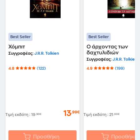
Best Seller
Best Seller
Χόμπιτ
Ο άρχοντας των
δαχτυλιδιών
Συγγραφέας:
J.R.R. Tolkien
Συγγραφέας:
J.R.R. Tolkien
4.8
(122)
4.9
(199)
13
,99€
Τιμή εκδότη
:
19
,90€
Τιμή εκδότη
:
21
,00€
Προσθήκη
Προσθήκη