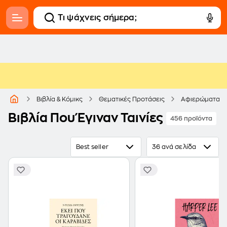
Βιβλία & Κόμικς
Θεματικές Προτάσεις
Αφιερώματα
Βιβλία Που Έγιναν Ταινίες
456 προϊόντα
Best seller
36 ανά σελίδα