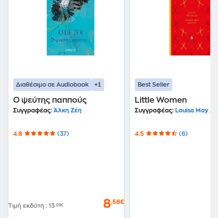
+1
Διαθέσιμο σε Audiobook
Best Seller
Ο ψεύτης παππούς
Little Women
Συγγραφέας:
Άλκη Ζέη
Συγγραφέας:
Louisa May Al
4.8
(37)
4.5
(6)
8
,58€
Τιμή εκδότη
:
13
,29€