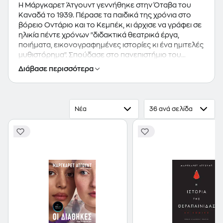
Η Μάργκαρετ Άτγουντ γεννήθηκε στην Όταβα του
Καναδά το 1939. Πέρασε τα παιδικά της χρόνια στο
βόρειο Οντάριο και το Κεμπέκ, κι άρχισε να γράφει σε
ηλικία πέντε χρόνων "διδακτικά θεατρικά έργα,
ποιήματα, εικονογραφημένες ιστορίες κι ένα ημιτελές
μυθιστόρημα". Σπούδασε στο πανεπιστήμιο του
Τορόντο και πήρε το Masters στο Radcliff College,
Διάβασε περισσότερα
ταξίδεψε πολύ και άλλαξε διάφορα επαγγέλματα-
ταμίας, σερβιτόρα, σύμβουλος κατασκηνώσεων,
λέκτορας της αγγλικής λογοτεχνίας, και τέλος
συγγραφέας. Εκτός από καθιερωμένη ποιήτρια, η
Νέα
36 ανά σελίδα
Μάργκαρετ Άτγουντ είναι σήμερα η διασημότερη
πεζογράφος και κριτικός του Καναδά. Έχει γράψει
περισσότερα από 40 μυθιστορήματα, ποιήματα,
παιδικά βιβλία και δοκίμια. Κατά τη διάρκεια της
συγγραφικής της καριέρας έχει βρεθεί υποψήφια ή
έχει τιμηθεί με αμέτρητα βραβεία στον Καναδά και στο
εξωτερικό, όπως το βραβείο Premio Mondello (1997),
το Commonwealth (1987, 1994), το Booker (1989,
1996, 2000, 2003, 2005, 2007), και το Orange (2001,
2004). "Η φαγώσιμη γυναίκα", το πρώτο της
μυθιστόρημα, κυκλοφόρησε το 1969 (ελλ.: εκδ.