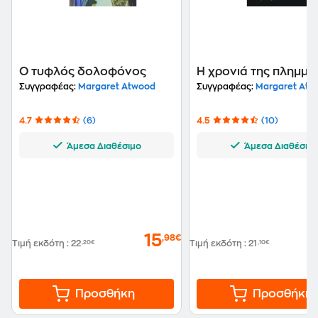
Ο τυφλός δολοφόνος
Η χρονιά της πλημμύ
Συγγραφέας:
Margaret Atwood
Συγγραφέας:
Margaret Atw
4.7
(6)
4.5
(10)
Άμεσα Διαθέσιμο
Άμεσα Διαθέσιμ
15
,98€
Τιμή εκδότη
:
22
,20€
Τιμή εκδότη
:
21
,10€
Προσθήκη
Προσθήκη