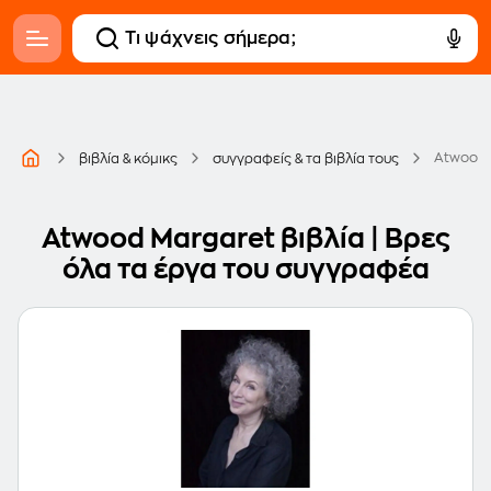
Atwood 
βιβλία & κόμικς
συγγραφείς & τα βιβλία τους
Atwood Margaret βιβλία | Βρες
όλα τα έργα του συγγραφέα