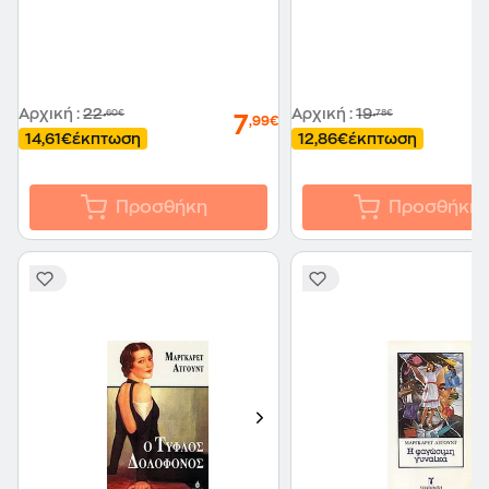
Αρχική
:
22
Αρχική
:
19
,60€
,78€
7
,99€
14,61€
έκπτωση
12,86€
έκπτωση
Προσθήκη
Προσθήκη