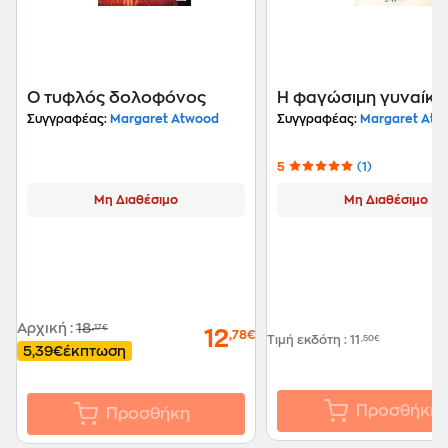
Ο τυφλός δολοφόνος
Η φαγώσιμη γυναίκα
Συγγραφέας:
Margaret Atwood
Συγγραφέας:
Margaret Atw
5
(1)
Μη Διαθέσιμο
Μη Διαθέσιμο
Αρχική
:
18
,17€
12
,78€
Τιμή εκδότη
:
11
,50€
5,39€
έκπτωση
Προσθήκη
Προσθήκη