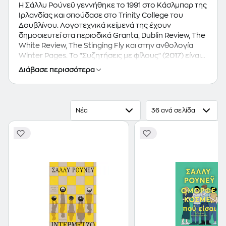
Η Σάλλυ Ρούνεϋ γεννήθηκε το 1991 στο Κάσλμπαρ της
Ιρλανδίας και σπούδασε στο Trinity College του
Δουβλίνου. Λογοτεχνικά κείμενά της έχουν
δημοσιευτεί στα περιοδικά Granta, Dublin Review, The
White Review, The Stinging Fly και στην ανθολογία
Winter Pages. Το "Συζητήσεις με φίλους" (2017) είναι
το πρώτο της μυθιστόρημα. Τιμήθηκε με το βραβείο
Διάβασε περισσότερα
Νέου Συγγραφέα της Χρονιάς από την εφημερίδα
Sunday Times, ενώ επιλέχθηκε ως Βιβλίο της Χρονιάς
από τις εφημερίδες Sunday Times, Observer και
Telegraph. Το 2018 εκδόθηκε το δεύτερο
Νέα
36 ανά σελίδα
μυθιστόρημά της "Normal People" το οποίο
συμπεριλήφθηκε στη μακρά λίστα για το Μan Booker
Prize, ενώ κέρδισε το βραβείο καλύτερου
μυθιστορήματος στα Irish Book Awards, καθώς και το
Costa Book Award.