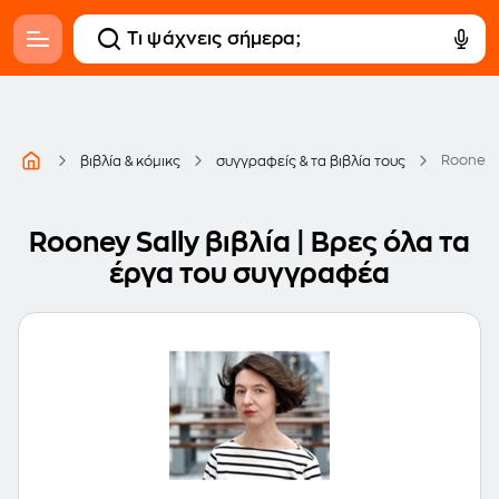
Rooney S
βιβλία & κόμικς
συγγραφείς & τα βιβλία τους
Rooney Sally βιβλία | Βρες όλα τα
έργα του συγγραφέα