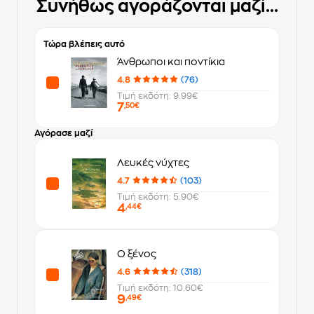
Συνήθως αγοράζονται μαζί...
Τώρα βλέπεις αυτό
Άνθρωποι και ποντίκια
4.8
(76)
Τιμή εκδότη: 9.99€
7
,50€
Αγόρασε μαζί
Λευκές νύχτες
4.7
(103)
Τιμή εκδότη: 5.90€
4
,44€
Ο ξένος
4.6
(318)
Τιμή εκδότη: 10.60€
9
,49€