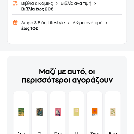
Βιβλία & Κόμικς
Βιβλία ανά τιμή
Βιβλία έως 20€
Δώρα & Είδη Lifestyle
Δώρα ανά τιμή
έως 10€
Μαζί με αυτό, οι
περισσότεροι αγοράζουν
Λευκές
Ο
Όταν
Η
Σιντάρτα
Εκατό