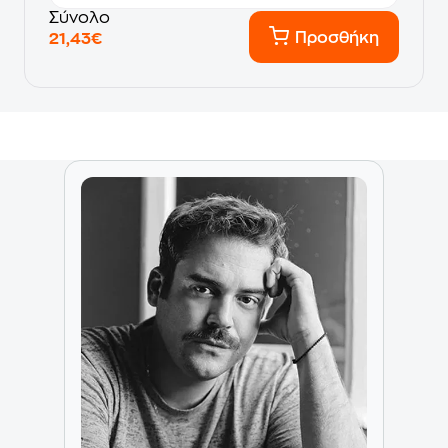
Σύνολο
Προσθήκη
21,43€