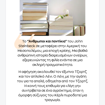
Το
"Άνθρωποι και ποντίκια"
του John
Steinbeck σε μεταφέρει στην Αμερική του
Μεσοπολέμου, μια εποχή κρίσης. Μια βαθιά
ανθρώπινη ιστορία διαψευσμένων ονείρων,
εξερευνώντας τη φιλία ενάντια σε μια
σκληρή πραγματικότητα.
Η αφήγηση ακολουθεί τον έξυπνο Τζορτζ
και τον απλοϊκό Λένι. Ο Λένι, με την αγάπη
του για τα απαλά, οδηγείται από τον Τζορτζ.
Η κοινή τους επιθυμία για «λίγη γη»
συντρίβεται σε ένα αγρόκτημα, όταν η
όμορφη σύζυγος του Κέρλι πυροδοτεί μια
τραγωγία.