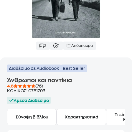
2
1
Απόσπασμα
Διαθέσιμο σε Audiobook
Best Seller
Άνθρωποι και ποντίκια
4.8
(76)
ΚΩΔΙΚΟΣ:
0751793
Άμεσα Διαθέσιμο
Τι είπαν
Σύνοψη βιβλίου
Χαρακτηριστικά
Frie