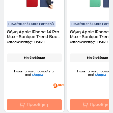
Πωλείται από Public Partner
Πωλείται από Public Partne
Θήκη Apple iPhone 14 Pro
Θήκη Apple iPhone 1
Max - Sonique Trend Book
Max - Sonique Trend
- Κόκκινο/Σκούρο Μπλε
- Βεραμάν/Σκούρο Μ
Κατασκευαστής:
SONIQUE
Κατασκευαστής:
SONIQUE
Μη διαθέσιμο
Μη διαθέσιμο
Πωλείται και αποστέλλεται
Πωλείται και αποστέλλε
από
Shop13
από
Shop13
9
,90€
Προσθήκη
Προσθήκη