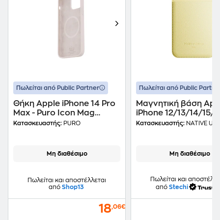
Πωλείται από Public Partner
Πωλείται από Public Partne
Θήκη Apple iPhone 14 Pro
Μαγνητική βάση App
Max - Puro Icon Mag
iPhone 12/13/14/15/1
Cover - Ροζ
Series - Active Magne
Κατασκευαστής:
PURO
Κατασκευαστής:
NATIVE UN
Wallet Stand - Lemo
Μη διαθέσιμο
Μη διαθέσιμο
Πωλείται και αποστέλλε
Πωλείται και αποστέλλεται
από
Shop13
από
Stechi
18
,06€