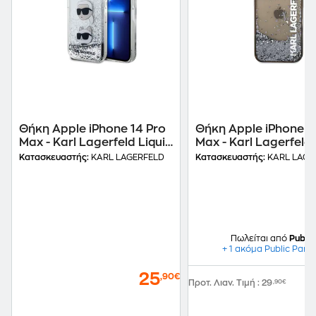
Θήκη Apple iPhone 14 Pro
Θήκη Apple iPhone 1
Max - Karl Lagerfeld Liquid
Max - Karl Lagerfeld 
Glitter Karl & Choupette
Glitter Translucent C
Κατασκευαστής:
KARL LAGERFELD
Κατασκευαστής:
KARL LAGE
Heads - Silver
Elongated Logo - Cl
Black/Glitter
Πωλείται από
Public
+ 1 ακόμα Public Part
25
,90€
Προτ. Λιαν. Τιμή
:
29
,90€