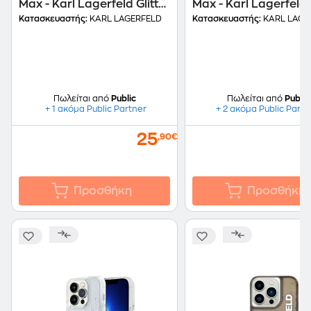
Max - Karl Lagerfeld Glitter
Max - Karl Lagerfeld
Big KL Logo Liquid Glitter
Monogram Liquid Gli
Κατασκευαστής:
KARL LAGERFELD
Κατασκευαστής:
KARL LAGE
Case - Black
Case - Silver
Πωλείται από
Public
Πωλείται από
Public
+ 1 ακόμα Public Partner
+ 2 ακόμα Public Partn
25
,90€
Προσθήκη
Προσθήκη