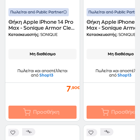
Πωλείται από Public Partner
Πωλείται από Public Partne
Θήκη Apple iPhone 14 Pro
Θήκη Apple iPhone 1
Max - Sonique Armor Clear
Max - Sonique Armor
- Shiny Κόκκινο
- Shiny Ροζ
Κατασκευαστής:
SONIQUE
Κατασκευαστής:
SONIQUE
Μη διαθέσιμο
Μη διαθέσιμο
Πωλείται και αποστέλλεται
Πωλείται και αποστέλλε
από
Shop13
από
Shop13
7
,90€
Προσθήκη
Προσθήκη