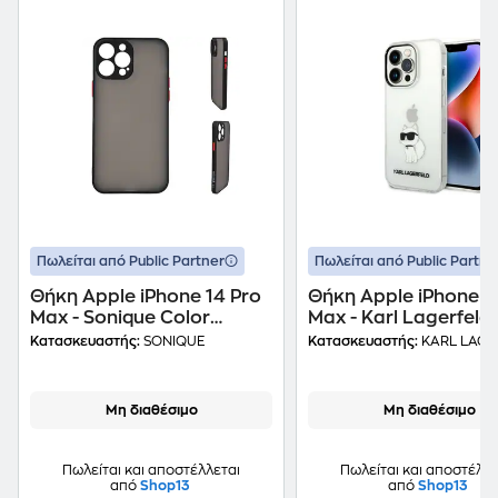
Πωλείται από Public Partner
Πωλείται από Public Partne
Θήκη Apple iPhone 14 Pro
Θήκη Apple iPhone 1
Max - Sonique Color
Max - Karl Lagerfeld
Button Bumper - Μαύρο
Ikonik Back Cover
Κατασκευαστής:
SONIQUE
Κατασκευαστής:
KARL LAGE
Choupette TPU / PC -
Μη διαθέσιμο
Μη διαθέσιμο
Πωλείται και αποστέλλεται
Πωλείται και αποστέλλε
από
Shop13
από
Shop13