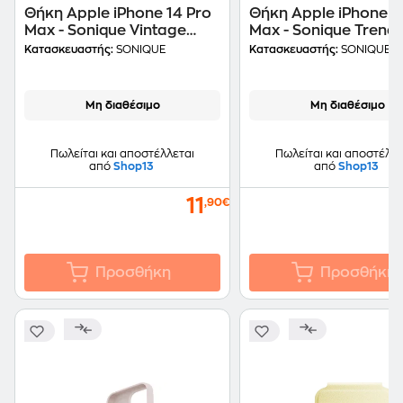
Θήκη Apple iPhone 14 Pro
Θήκη Apple iPhone 1
Max - Sonique Vintage
Max - Sonique Trend
Magnet Book - Μαύρο
- Μαύρο/Χρυσό
Κατασκευαστής:
SONIQUE
Κατασκευαστής:
SONIQUE
Μη διαθέσιμο
Μη διαθέσιμο
Πωλείται και αποστέλλεται
Πωλείται και αποστέλλε
από
Shop13
από
Shop13
11
,90€
Προσθήκη
Προσθήκη