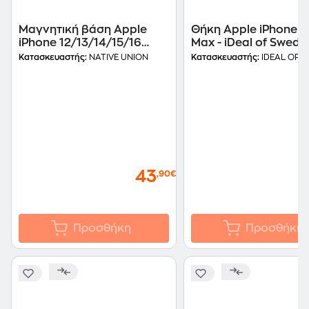
Μαγνητική βάση Apple
Θήκη Apple iPhone 1
iPhone 12/13/14/15/16
Max - iDeal of Swede
Series - Active Magnetic
Fashion - Golden Oli
Κατασκευαστής:
NATIVE UNION
Κατασκευαστής:
IDEAL OF 
Wallet Stand - Black
Marble
43
,90€
Προσθήκη
Προσθήκη