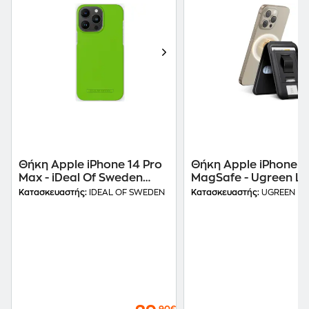
Θήκη Apple iPhone 14 Pro
Θήκη Apple iPhone μ
Max - iDeal Of Sweden
MagSafe - Ugreen L
Fashion Seamless Hyper
Card Holder - Black
Κατασκευαστής:
IDEAL OF SWEDEN
Κατασκευαστής:
UGREEN
Lime