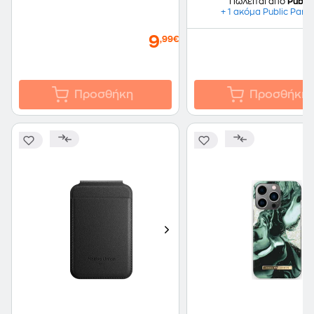
Πωλείται από
Public
+ 1 ακόμα Public Part
9
,99€
Προσθήκη
Προσθήκη