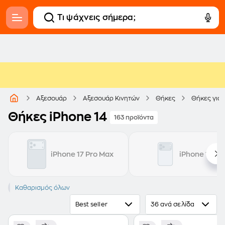
Αξεσουάρ
Αξεσουάρ Κινητών
Θήκες
Θήκες για 
Θήκες iPhone 14
163 προϊόντα
iPhone 17 Pro Max
iPhone 17 Pr
iPhone 14
Καθαρισμός όλων
Best seller
36 ανά σελίδα