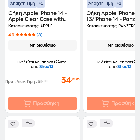
+1
+1
Άπαιχτη Τιμή
Άπαιχτη Τιμή
Θήκη Apple iPhone 14 -
Θήκη Apple iPhone
Apple Clear Case with
13/iPhone 14 - Panze
MagSafe - Transparent
Hardcase MagSafe
Κατασκευαστής:
APPLE
Κατασκευαστής:
PANZERGL
Compatible - Clear
4.9
(8)
Μη διαθέσιμο
Μη διαθέσιμο
Πωλείται και αποστέλλεται
Πωλείται και αποστέλλε
από
Shop13
από
Shop13
34
,60€
Προτ. Λιαν. Τιμή
:
59
,00€
Προσθήκη
Προσθήκη