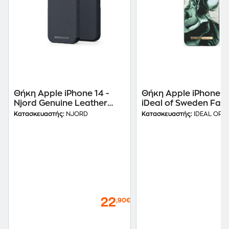
Θήκη Apple iPhone 14 -
Θήκη Apple iPhone 14
Njord Genuine Leather
iDeal of Sweden Fash
MagSafe Wallet Case -
Golden Olive Marble
Κατασκευαστής:
NJORD
Κατασκευαστής:
IDEAL OF 
Black
22
,90€