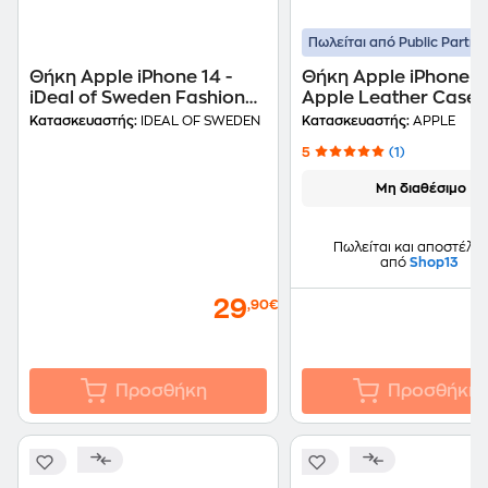
Πωλείται από Public Partne
Θήκη Apple iPhone 14 -
Θήκη Apple iPhone 14
iDeal of Sweden Fashion
Apple Leather Case 
Case - Mint Swirl Marble
MagSafe - Orange
Κατασκευαστής:
IDEAL OF SWEDEN
Κατασκευαστής:
APPLE
5
(1)
Μη διαθέσιμο
Πωλείται και αποστέλλε
από
Shop13
29
,90€
Προσθήκη
Προσθήκη