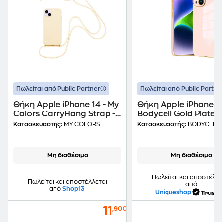
Πωλείται από Public Partner
Πωλείται από Public Partne
Θήκη Apple iPhone 14 - My
Θήκη Apple iPhone 14
Colors CarryHang Strap -
Bodycell Gold Plated 
Μπεζ
Κατασκευαστής:
MY COLORS
Κατασκευαστής:
BODYCELL
Μη διαθέσιμο
Μη διαθέσιμο
Πωλείται και αποστέλλε
Πωλείται και αποστέλλεται
από
από
Shop13
Uniqueshop
11
,90€