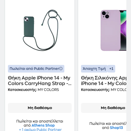
+1
Πωλείται από Public Partner
Άπαιχτη Τιμή
Θήκη Apple iPhone 14 - My
Θήκη Σιλικόνης Appl
Colors CarryHang Strap -
iPhone 14 - My Colors
Πράσινο Σκούρο
Βιολετί
Κατασκευαστής:
MY COLORS
Κατασκευαστής:
MY COLOR
Μη διαθέσιμο
Μη διαθέσιμο
Πωλείται και αποστέλλεται
Πωλείται και αποστέλλε
από
Athens Shop
από
Shop13
+ 1 ακόμα Public Partner