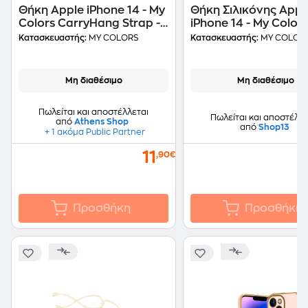
Θήκη Apple iPhone 14 - My
Θήκη Σιλικόνης Appl
Colors CarryHang Strap -
iPhone 14 - My Colors
Λιλά
Κόκκινο
Κατασκευαστής:
MY COLORS
Κατασκευαστής:
MY COLOR
Μη διαθέσιμο
Μη διαθέσιμο
Πωλείται και αποστέλλεται
Πωλείται και αποστέλλε
από
Athens Shop
από
Shop13
+ 1 ακόμα Public Partner
11
,90€
Προσθήκη
Προσθήκη