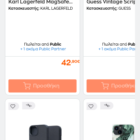
Karl Lagerfeld MagSafe
Guess Vintage Script
Ringstand Case IML NFT
Logo Collection - Φο
Κατασκευαστής:
KARL LAGERFELD
Κατασκευαστής:
GUESS
Karl+Choupette - Pink
Πωλείται από
Public
Πωλείται από
Public
+ 1 ακόμα Public Partner
+ 1 ακόμα Public Part
42
,90€
Προσθήκη
Προσθήκη