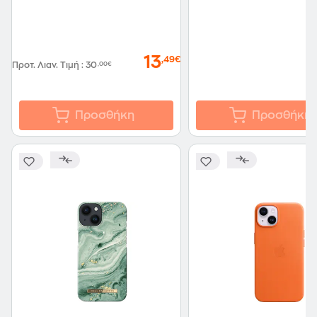
13
,49€
Προτ. Λιαν. Τιμή
:
30
,00€
Προσθήκη
Προσθήκη