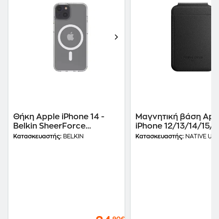
Θήκη Apple iPhone 14 -
Μαγνητική βάση App
Belkin SheerForce
iPhone 12/13/14/15/1
Μαγνητική προστατευτική
Series - Active Magne
Κατασκευαστής:
BELKIN
Κατασκευαστής:
NATIVE UN
θήκη - Διάφανο
Wallet Stand - Black