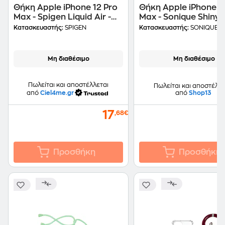
Θήκη Apple iPhone 12 Pro
Θήκη Apple iPhone 1
Max - Spigen Liquid Air -
Max - Sonique Shiny C
Matte Black
Χρυσό
Κατασκευαστής:
SPIGEN
Κατασκευαστής:
SONIQUE
Μη διαθέσιμο
Μη διαθέσιμο
Πωλείται και αποστέλλεται
Πωλείται και αποστέλλε
από
Ciel4me.gr
από
Shop13
17
,68€
Προσθήκη
Προσθήκη