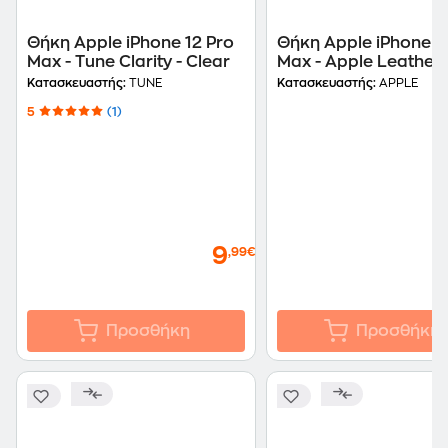
Θήκη Apple iPhone 12 Pro
Θήκη Apple iPhone 1
Max - Tune Clarity - Clear
Max - Apple Leather
Sleeve with MagSafe 
Κατασκευαστής:
TUNE
Κατασκευαστής:
APPLE
Citrus
5
(1)
9
,99€
Προσθήκη
Προσθήκη