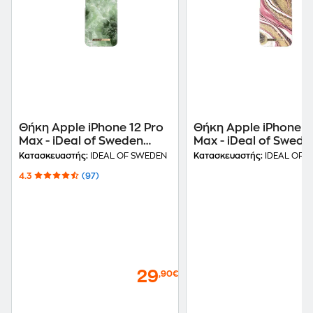
Θήκη Apple iPhone 12 Pro
Θήκη Apple iPhone 1
Max - iDeal of Sweden
Max - iDeal of Swede
Fashion Back Cover -
Fashion Back Cover 
Κατασκευαστής:
IDEAL OF SWEDEN
Κατασκευαστής:
IDEAL OF 
Πράσινο
Cosmic Ροζ
4.3
(97)
29
,90€