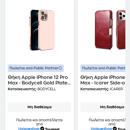
Πωλείται από Public Partner
Πωλείται από Public Partne
Θήκη Apple iPhone 12 Pro
Θήκη Apple iPhone 1
Max - Bodycell Gold Plated
Max - Icarer Side-op
- Pink
Vintage Series - Red
Κατασκευαστής:
BODYCELL
Κατασκευαστής:
ICARER
Μη διαθέσιμο
Μη διαθέσιμο
Πωλείται και αποστέλλεται
Πωλείται και αποστέλλε
από
από
Uniqueshop
Uniqueshop