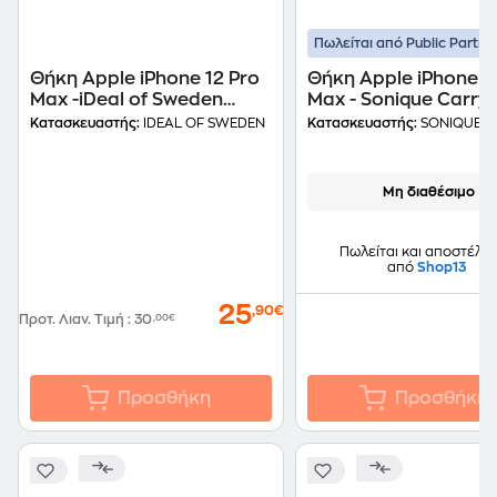
Πωλείται από Public Partne
Θήκη Apple iPhone 12 Pro
Θήκη Apple iPhone 1
Max -iDeal of Sweden
Max - Sonique Carry
Fashion Case - Coral Blush
Liquid Silicone Strap 
Κατασκευαστής:
IDEAL OF SWEDEN
Κατασκευαστής:
SONIQUE
Floral
Κίτρινο
Μη διαθέσιμο
Πωλείται και αποστέλλε
από
Shop13
25
,90€
Προτ. Λιαν. Τιμή
:
30
,00€
Προσθήκη
Προσθήκη