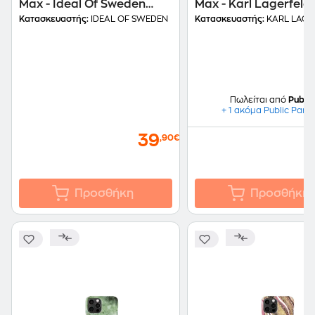
Max - Ideal Of Sweden
Max - Karl Lagerfeld
Atelier Case - Lemon
Rubber Choupette’s
Κατασκευαστής:
IDEAL OF SWEDEN
Κατασκευαστής:
KARL LAGE
Croco
- Ροζ
Πωλείται από
Public
+ 1 ακόμα Public Part
39
,90€
Προσθήκη
Προσθήκη