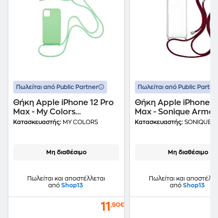
Πωλείται από Public Partner
Πωλείται από Public Partne
Θήκη Apple iPhone 12 Pro
Θήκη Apple iPhone 1
Max - My Colors
Max - Sonique Armor
CarryHang Θήκη
- Μπορντό
Κατασκευαστής:
MY COLORS
Κατασκευαστής:
SONIQUE
Σιλικόνης με Κορδόνι -
Πράσινο Ανοιχτό
Μη διαθέσιμο
Μη διαθέσιμο
Πωλείται και αποστέλλεται
Πωλείται και αποστέλλε
από
Shop13
από
Shop13
11
,90€