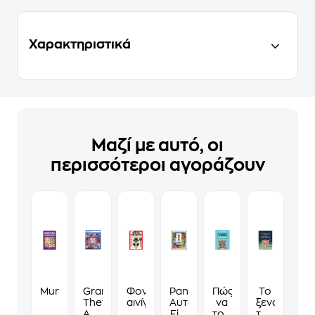
Χαρακτηριστικά
Μαζί με αυτό, οι
περισσότεροι αγοράζουν
Murdoku
Grand
Φονικά
Panini
Πώς
Το
Theft
αινίγματα
Αυτοκόλλητα
να
ξενοδοχείο
Auto
Fifa
τους
των