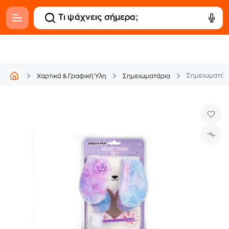
Σημειωματάρι
Χαρτικά & Γραφική Ύλη
Σημειωματάρια