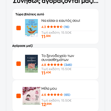
Συνήθως αγοράζονται μαζί...
Τώρα βλέπεις αυτό
Να είσαι ο εαυτός σου!
4.3
(16)
Τιμή εκδότη: 15.50€
11
,38€
Αγόρασε μαζί
Το ξενοδοχείο των
συναισθημάτων
4.8
(346)
Τιμή εκδότη: 15.50€
11
,40€
Μίλα μου
4.6
(65)
Τιμή εκδότη: 15.50€
12
,99€