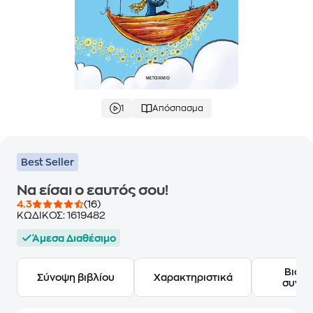
1
Απόσπασμα
Best Seller
Να είσαι ο εαυτός σου!
4.3
(16)
ΚΩΔΙΚΟΣ:
1619482
Άμεσα Διαθέσιμο
Βιογ
Σύνοψη βιβλίου
Χαρακτηριστικά
συγγ