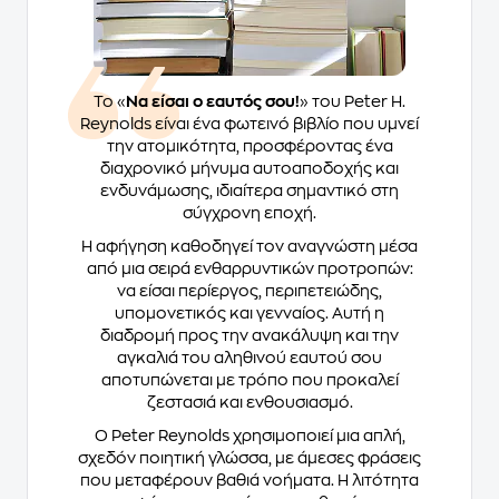
Το «
Να είσαι ο εαυτός σου!
» του Peter H.
Reynolds είναι ένα φωτεινό βιβλίο που υμνεί
την ατομικότητα, προσφέροντας ένα
διαχρονικό μήνυμα αυτοαποδοχής και
ενδυνάμωσης, ιδιαίτερα σημαντικό στη
σύγχρονη εποχή.
Η αφήγηση καθοδηγεί τον αναγνώστη μέσα
από μια σειρά ενθαρρυντικών προτροπών:
να είσαι περίεργος, περιπετειώδης,
υπομονετικός και γενναίος. Αυτή η
διαδρομή προς την ανακάλυψη και την
αγκαλιά του αληθινού εαυτού σου
αποτυπώνεται με τρόπο που προκαλεί
ζεστασιά και ενθουσιασμό.
Ο Peter Reynolds χρησιμοποιεί μια απλή,
σχεδόν ποιητική γλώσσα, με άμεσες φράσεις
που μεταφέρουν βαθιά νοήματα. Η λιτότητα