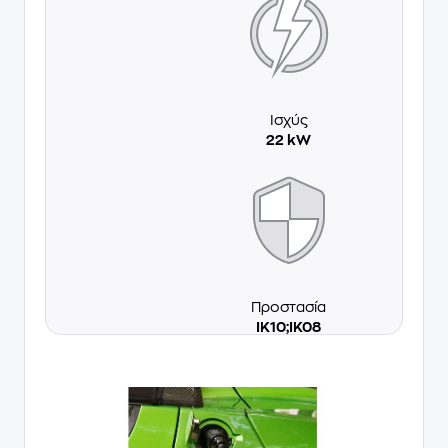
Ισχύς
22 kW
Προστασία
IK10;IK08