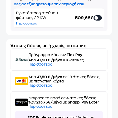
Δες αν εξυπηρετούμε την περιοχή σου
Εγκατάσταση σταθμού
509,68€
φόρτισης 22 KW
Περισσότερα
Άτοκες δόσεις με ή χωρίς πιστωτική
Πρόγραμμα Δόσεων
Flex Pay
Από
47,50 € /μήνα
× 18 άτοκες
Περισσότερα
Από
47,50 € /μήνα
σε 18 άτοκες δόσεις,
με πιστωτική κάρτα
Περισσότερα
Μοίρασε το ποσό σε 4 άτοκες δόσεις
των
213,75€/μήνα
με
Snappi Pay Later
Περισσότερα
20€ Public επιστροφή
στο Wallet, με