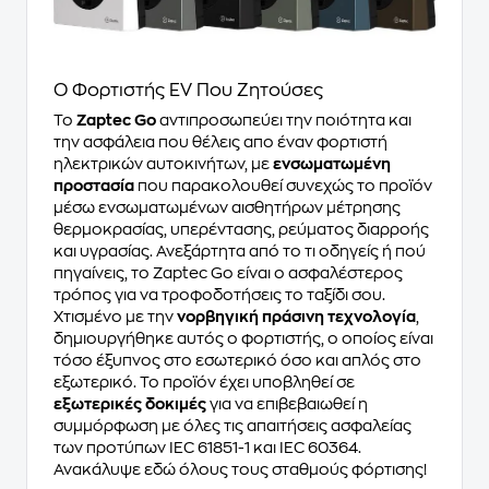
Ο Φορτιστής EV Που Ζητούσες
Το
Zaptec Go
αντιπροσωπεύει την ποιότητα και
την ασφάλεια που θέλεις απο έναν φορτιστή
ηλεκτρικών αυτοκινήτων, με
ενσωματωμένη
προστασία
που παρακολουθεί συνεχώς το προϊόν
μέσω ενσωματωμένων αισθητήρων μέτρησης
θερμοκρασίας, υπερέντασης, ρεύματος διαρροής
και υγρασίας. Ανεξάρτητα από το τι οδηγείς ή πού
πηγαίνεις, το Zaptec Go είναι ο ασφαλέστερος
τρόπος για να τροφοδοτήσεις το ταξίδι σου.
Χτισμένο με την
νορβηγική πράσινη τεχνολογία
,
δημιουργήθηκε αυτός ο φορτιστής, ο οποίος είναι
τόσο έξυπνος στο εσωτερικό όσο και απλός στο
εξωτερικό. Το προϊόν έχει υποβληθεί σε
εξωτερικές δοκιμές
για να επιβεβαιωθεί η
συμμόρφωση με όλες τις απαιτήσεις ασφαλείας
των προτύπων IEC 61851-1 και IEC 60364.
Ανακάλυψε εδώ όλους τους σταθμούς φόρτισης!