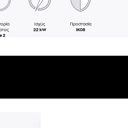
ορία
Ισχύς
Προστασία
ατος
22 kW
IK08
e 2