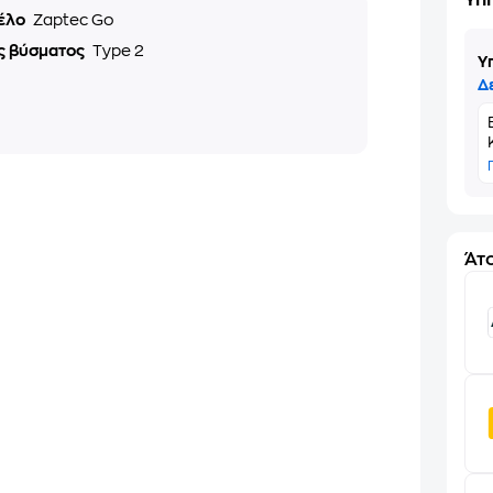
Υπ
έλο
Zaptec Go
ς βύσματος
Type 2
Υ
Δ
Άτο