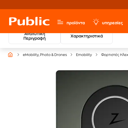
προϊόντα
υπηρεσίες
Αναλυτική
Χαρακτηριστικά
20 € Public Επιστροφή
Περιγραφή
με Snappi
eMobility, Photo & Drones
Emobility
Φορτιστές Ηλε