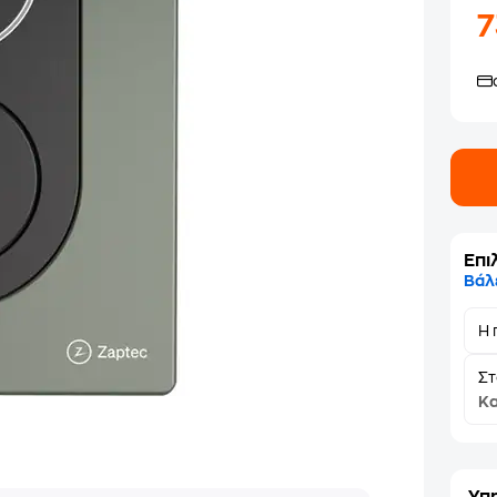
Επι
Βάλ
Η 
Σ
Κα