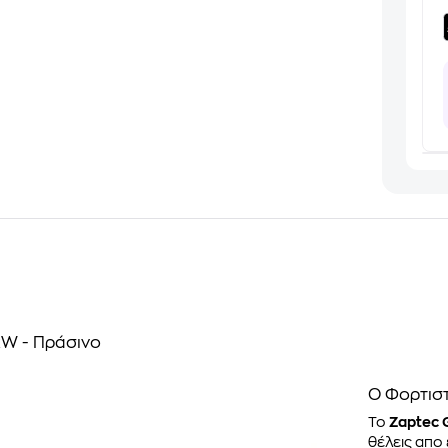
kW - Πράσινο
Ο Φορτισ
Το
Zaptec 
θέλεις απο