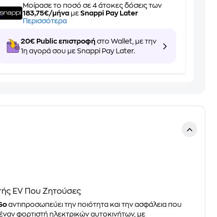
Μοίρασε το ποσό σε 4 άτοκες δόσεις των
183,75€/μήνα
με
Snappi Pay Later
Περισσότερα
20€ Public επιστροφή
στο Wallet, με την
1η αγορά σου με Snappi Pay Later.
τής EV Που Ζητούσες
Go
αντιπροσωπεύει την ποιότητα και την ασφάλεια που
 έναν φορτιστή ηλεκτρικών αυτοκινήτων, με