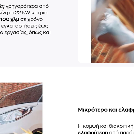
ρές γρηγορότερα από
κίνητο 22 kW και μια
υ
100 χλμ
σε χρόνο
α εγκαταστήσεις έως
ρο εργασίας, όπως και
Μικρότερο και ελαφ
Η κομψή και διακριτική
ελαφρύτερη
από παρόμ