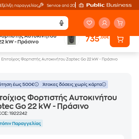
Εξέλιξη παραγγελίας
Service από 20'
 Φορτιστής Αυτοκινήτου
735
,00€
eGift Card
22 kW - Πράσινο
αμέτρητες επιλογές δώρων
Επιτοίχιος Φορτιστής Αυτοκινήτου Zaptec Go 22 kW - Πράσινο
ότηση έως 500€
Άτοκες δόσεις χωρίς κάρτα
τοίχιος Φορτιστής Αυτοκινήτου
tec Go 22 kW - Πράσινο
ΚΟΣ:
1922242
τόπιν Παραγγελίας