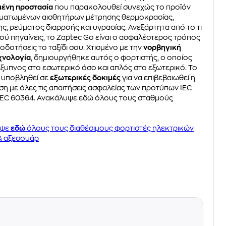
ένη προστασία
που παρακολουθεί συνεχώς το προϊόν
ματωμένων αισθητήρων μέτρησης θερμοκρασίας,
ς, ρεύματος διαρροής και υγρασίας. Ανεξάρτητα από το τι
πού πηγαίνεις, το Zaptec Go είναι ο ασφαλέστερος τρόπος
οδοτήσεις το ταξίδι σου. Χτισμένο με την
νορβηγική
χνολογία
, δημιουργήθηκε αυτός ο φορτιστής, ο οποίος
 έξυπνος στο εσωτερικό όσο και απλός στο εξωτερικό. Το
ι υποβληθεί σε
εξωτερικές δοκιμές
για να επιβεβαιωθεί η
 με όλες τις απαιτήσεις ασφαλείας των προτύπων IEC
ι IEC 60364. Ανακάλυψε εδώ όλους τους σταθμούς
υψε
εδώ
όλους τους διαθέσιμους φορτιστές ηλεκτρικών
& αξεσουάρ