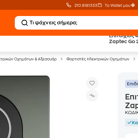
210 8181333
Το Wallet μου
Επιτοίχιος
Δωρεάν BoxNow
Public επιστροφή €
Zaptec Go 
για 1 χρόνο!
κέρδος σε κάθε αγορά
κτρικών Οχημάτων & Αξεσουάρ
Φορτιστές Ηλεκτρικών Οχημάτων
Επιδ
Επι
Zap
ΚΩΔΙ
Κα