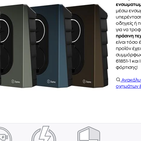
ενσωματωμ
μέσω ενσω
υπερένταση
οδηγείς ή 
για να τροφ
πράσινη τε
είναι τόσο
προϊόν έχε
συμμόρφωση
61851-1 κα
φόρτισης!
Ανακάλ
οχημάτων 