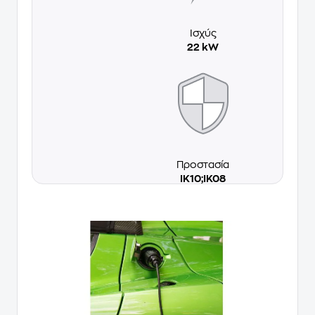
Ισχύς
22 kW
Προστασία
IK10;IK08