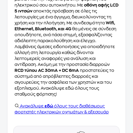
ηλεκτρικού σου αυτοκινήτου. Με
οθόνη αφής LCD
5 ιντσών
αποκτάς πρόσβαση σε όλες τις
λειτουργίες με ένα άγγιγμα, διευκολύνοντας τη
χρήση και την πλοήγηση. Με συνδεσιμότητα
Wifi,
Ethernet, Bluetooth, και 4G
θα μένεις σε σύνδεση
οπουδήποτε, ανά πάσα στιγμή, εξασφαλίζοντας
αδιάλειπτη παρακολούθηση και έλεγχο.
Λαμβάνεις άμεσες ειδοποιήσεις για οποιαδήποτε
αλλαγή στη λειτουργία καθώς δίνονται
λεπτομερείς αναφορές για ανάλυση και
αντίδραση. Ακόμη με την προστασία διαρροών
RCD τύπου AC 30mA + DC 6mA
προστατεύεις το
σύστημά από απρόβλεπτες διαρροές και
σιγουρεύεις την ασφάλεια των χρηστών και του
εξοπλισμού. Ανακάλυψε εδώ όλους τους
σταθμούς φόρτισης!
Ανακάλυψε
εδώ
όλους τους διαθέσιμους
φορτιστές ηλεκτρικών οχημάτων & αξεσουάρ