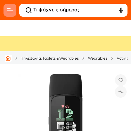
Τηλεφωνία, Tablets & Wearables
Wearables
Activity