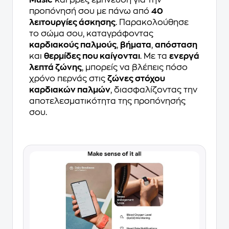
Music
και βρες έμπνευση για την
προπόνησή σου με πάνω από
40
λειτουργίες άσκησης
. Παρακολούθησε
το σώμα σου, καταγράφοντας
καρδιακούς παλμούς
,
βήματα
,
απόσταση
και
θερμίδες που καίγονται
. Με τα
ενεργά
λεπτά ζώνης
, μπορείς να βλέπεις πόσο
χρόνο περνάς στις
ζώνες στόχου
καρδιακών παλμών
, διασφαλίζοντας την
αποτελεσματικότητα της προπόνησής
σου.