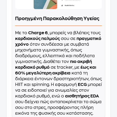
Προηγμένη Παρακολούθηση Υγείας
Με το
Charge 6
, μπορείς να βλέπεις τους
καρδιακούς παλμούς
σου σε
πραγματικό
χρόνο
όταν συνδέεσαι με συμβατά
μηχανήματα γυμναστικής, όπως
διαδρόμους, ελλειπτικά και ποδήλατα
γυμναστικής. Διαθέτει τον
πιο ακριβή
καρδιακό ρυθμό
σε tracker, με
έως και
60% μεγαλύτερη ακρίβεια
κατά τη
διάρκεια έντονων δραστηριοτήτων, όπως
HIIT και spinning. Η εφαρμογή
ECG
μπορεί
να σε ειδοποιεί για ανωμαλίες στον
καρδιακό ρυθμό, ενώ ο
αισθητήρας EDA
σου δείχνει πώς ανταποκρίνεται το σώμα
σου στο στρες, προσφέροντας πλήρη
εικόνα της φυσικής σου κατάστασης.