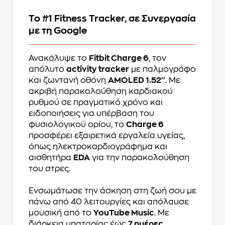
Το #1 Fitness Tracker, σε Συνεργασία
με τη Google
Ανακάλυψε το
Fitbit Charge 6
, τον
απόλυτο
activity tracker
με παλμογράφο
και ζωντανή οθόνη
AMOLED 1.52''
. Με
ακριβή παρακολούθηση καρδιακού
ρυθμού σε πραγματικό χρόνο και
ειδοποιήσεις για υπέρβαση του
φυσιολογικού ορίου, το
Charge 6
προσφέρει εξαιρετικά εργαλεία υγείας,
όπως ηλεκτροκαρδιογράφημα και
αισθητήρα
EDA
για την παρακολούθηση
του στρες.
Ενσωμάτωσε την άσκηση στη ζωή σου με
πάνω από 40 λειτουργίες και απόλαυσε
μουσική από το
YouTube Music
. Με
διάρκεια μπαταρίας έως
7 ημέρες
,