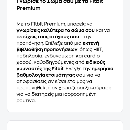
Γνώρισε το Σώμα σου με το Fitbit
Premium
Με το Fitbit Premium, μπορείς να
γνωρίσεις καλύτερα το σώμα σου
και να
πετύχεις τους στόχους σου
στην
προπόνηση. Επίλεξε από μια
εκτενή
βιβλιοθήκη προπονήσεων
, όπως HIIT,
ποδηλασία, ενδυνάμωση και cardio
χορού, καθοδηγούμενες από
ειδικούς
γυμναστές της Fitbit
. Έλεγξε την
ημερήσια
βαθμολογία ετοιμότητας
σου για να
αποφασίσεις αν είσαι έτοιμος να
προπονηθείς ή αν χρειάζεσαι ξεκούραση,
για να διατηρείς μια ισορροπημένη
ρουτίνα.