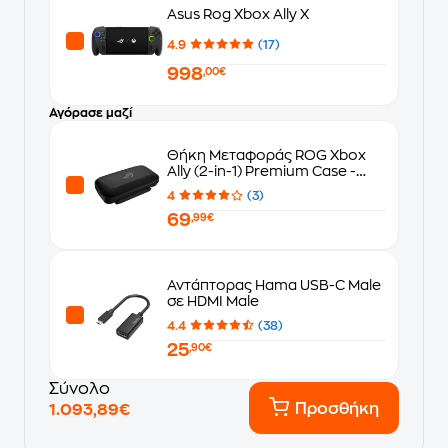
Asus Rog Xbox Ally X
4.9
(17)
998
,00€
Αγόρασε μαζί
Θήκη Μεταφοράς ROG Xbox
Ally (2-in-1) Premium Case -
Μαύρο
4
(3)
69
,99€
Αντάπτορας Hama USB-C Male
σε HDMI Male
4.4
(38)
25
,90€
Σύνολο
Προσθήκη
1.093,89€