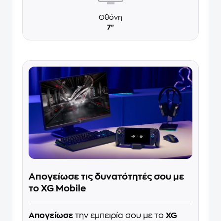
Οθόνη
7"
Απογείωσε τις δυνατότητές σου με
το XG Mobile
Απογείωσε
την εμπειρία σου με το
XG