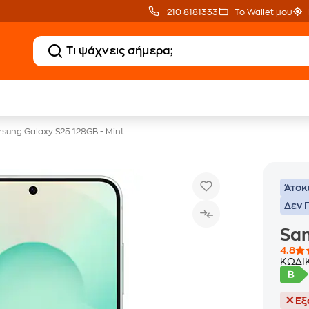
210 8181333
Το Wallet μου
Δώρο ΑΙ courses
Δωρεάν BoxNow
αξίας 150€
για 1 χρόνο!
sung Galaxy S25 128GB - Mint
Άτοκ
Δεν 
Sam
4.8
ΚΩΔΙ
Εξ