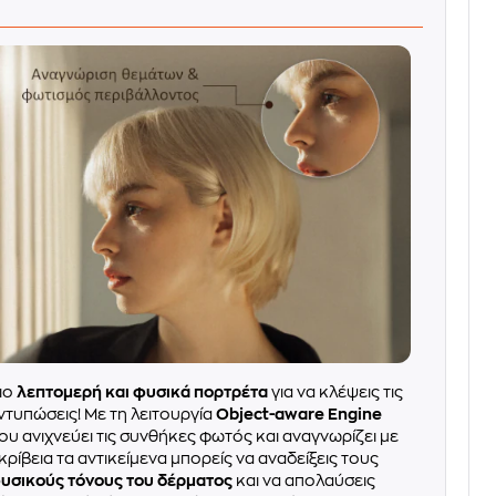
ιο
λεπτομερή και φυσικά πορτρέτα
για να κλέψεις τις
ντυπώσεις! Με τη λειτουργία
Object-aware Engine
ου ανιχνεύει τις συνθήκες φωτός και αναγνωρίζει με
κρίβεια τα αντικείμενα μπορείς να αναδείξεις τους
υσικούς τόνους του δέρματος
και να απολαύσεις