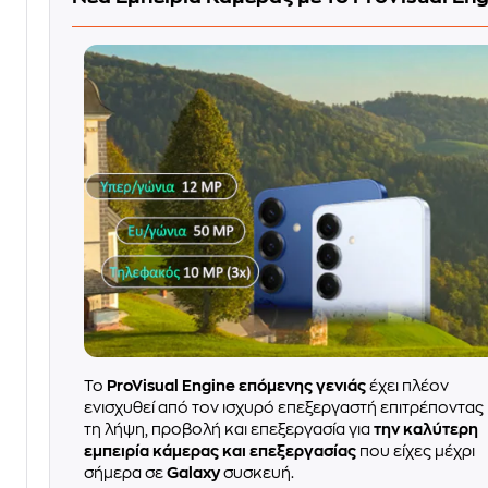
Το
ProVisual Engine επόμενης γενιάς
έχει πλέον
ενισχυθεί από τον ισχυρό επεξεργαστή επιτρέποντας
τη λήψη, προβολή και επεξεργασία για
την καλύτερη
εμπειρία κάμερας και επεξεργασίας
που είχες μέχρι
σήμερα σε
Galaxy
συσκευή.