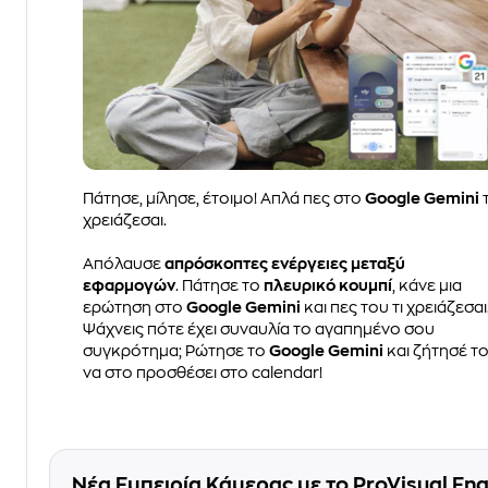
Πάτησε, μίλησε, έτοιμο! Απλά πες στο
Google Gemini
τ
χρειάζεσαι.
Απόλαυσε
απρόσκοπτες ενέργειες μεταξύ
εφαρμογών
. Πάτησε το
πλευρικό κουμπί
, κάνε μια
ερώτηση στο
Google Gemini
και πες του τι χρειάζεσαι
Ψάχνεις πότε έχει συναυλία το αγαπημένο σου
συγκρότημα; Ρώτησε το
Google Gemini
και ζήτησέ τ
να στο προσθέσει στο calendar!
Νέα Εμπειρία Κάμερας με το ProVisual Eng