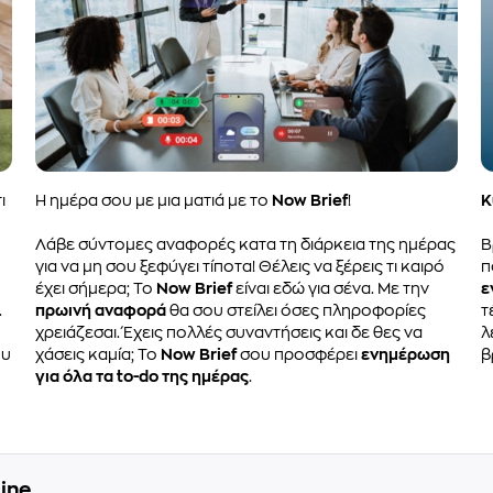
ι
Η ημέρα σου με μια ματιά με το
Now Brief
!
Κ
Λάβε σύντομες αναφορές κατα τη διάρκεια της ημέρας
Β
για να μη σου ξεφύγει τίποτα! Θέλεις να ξέρεις τι καιρό
π
έχει σήμερα; Το
Now Brief
είναι εδώ για σένα. Με την
ε
.
πρωινή αναφορά
θα σου στείλει όσες πληροφορίες
τ
χρειάζεσαι. Έχεις πολλές συναντήσεις και δε θες να
λ
ου
χάσεις καμία; Το
Now Brief
σου προσφέρει
ενημέρωση
β
για όλα τα to-do της ημέρας
.
ine