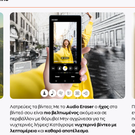
Λατρεύεις τα βίντεο; Με το
Audio Eraser
ο
ήχος
στα
Π
βίντεό σου είναι
πιο βελτιωμένος
ακόμα και σε
ε
περιβάλλον με θόρυβο! Μην αγχώνεσαι για τις
π
νυχτερινές λήψεις! Κατάγραψε
νυχτερινά βίντεο με
α
λεπτομέρεια
και
καθαρό αποτέλεσμα
.
φ