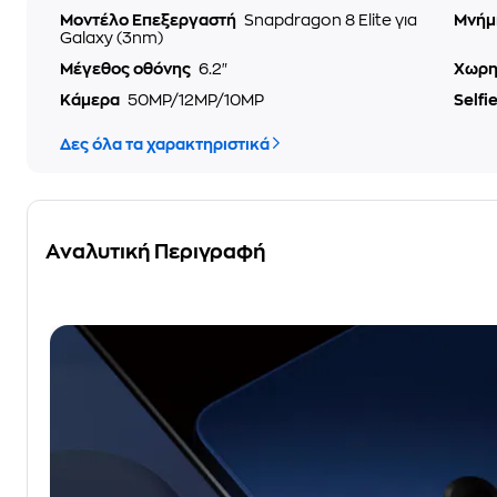
Μοντέλο Επεξεργαστή
Snapdragon 8 Elite για
Μνήμ
Galaxy (3nm)
Μέγεθος οθόνης
6.2"
Χωρη
Κάμερα
50MP/12MP/10MP
Selfi
Δες όλα τα χαρακτηριστικά
Αναλυτική Περιγραφή