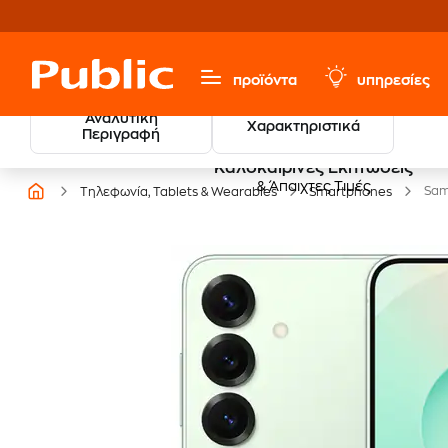
προϊόντα
υπηρεσίες
Αναλυτική
Χαρακτηριστικά
Περιγραφή
Καλοκαιρινές Εκπτώσεις
& Άπαιχτες Τιμές
Sam
Τηλεφωνία, Tablets & Wearables
Smartphones