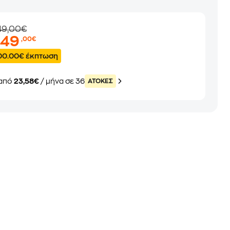
49,00€
849
,00€
00.00€ έκπτωση
από
23,58€
/ μήνα σε 36
ATOKEΣ