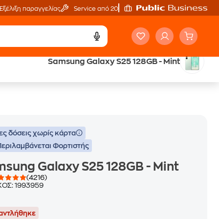
Εξέλιξη παραγγελίας
Service από 20'
Samsung Galaxy S25 128GB - Mint
Trade & Save
επιστροφή κινητού
ες δόσεις χωρίς κάρτα
Περιλαμβάνεται Φορτιστής
sung Galaxy S25 128GB - Mint
(4216)
ΚΟΣ:
1993959
αντλήθηκε