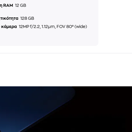
η RAM
12 GB
τικότητα
128 GB
e κάμερα
12MP f/2.2, 1.12µm, FOV 80° (wide)