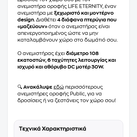
ανεμιστήρα οροφής LIFE ETERNITY, έναν
ανεμιστήρα με
ξεχωριστό και μοντέρνο
design
. Διαθέτει
4 διάφανα πτερύγια που
«μαζεύουν»
όταν ο ανεμιστήρας είναι
απενεργοποιημένος ώστε να μην
καταλαμβάνουν χώρο στο δωμάτιό σου.
Ο ανεμιστήρας έχει
διάμετρο 108
εκατοστών, 6 ταχύτητες λειτουργίας και
ισχυρό και αθόρυβο DC μοτέρ 30W.
🔍
Ανακάλυψε
εδώ
περισσότερους
ανεμιστήρες οροφής Public, για να
δροσίσεις ή να ζεστάνεις τον χώρο σου!
Τεχνικά Χαρακτηριστικά