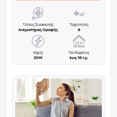
Τύπος Συσκευής
Ταχύτητες
Ανεμιστήρας Οροφής
6
Ισχύς
Για Χώρους
30W
έως 16 τ.μ.