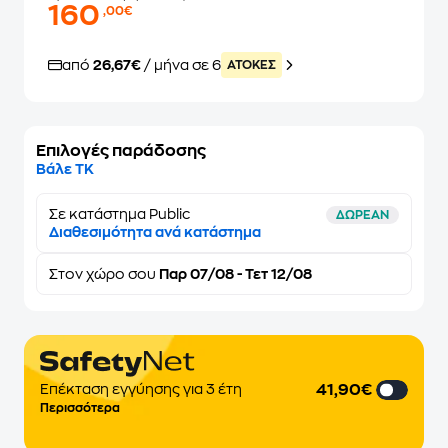
160
,00€
από
26,67€
/ μήνα σε 6
ATOKEΣ
Επιλογές παράδοσης
Βάλε ΤΚ
Σε κατάστημα Public
ΔΩΡΕΑΝ
Διαθεσιμότητα ανά κατάστημα
Στον
χώρο σου
Παρ 07/08 - Τετ 12/08
41,90€
Επέκταση εγγύησης για 3 έτη
Περισσότερα