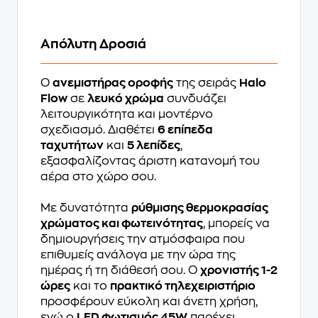
Απόλυτη Δροσιά
Ο
ανεμιστήρας οροφής
της σειράς
Halo
Flow
σε
λευκό χρώμα
συνδυάζει
λειτουργικότητα και μοντέρνο
σχεδιασμό. Διαθέτει
6 επίπεδα
ταχυτήτων
και
5 λεπίδες
,
εξασφαλίζοντας άριστη κατανομή του
αέρα στο χώρο σου.
Με δυνατότητα
ρύθμισης θερμοκρασίας
χρώματος και φωτεινότητας
, μπορείς να
δημιουργήσεις την ατμόσφαιρα που
επιθυμείς ανάλογα με την ώρα της
ημέρας ή τη διάθεσή σου. Ο
χρονιστής 1-2
ώρες
και το
πρακτικό τηλεχειριστήριο
προσφέρουν εύκολη και άνετη χρήση,
ενώ ο
LED φωτισμός 45W
παρέχει