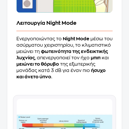
Λειτουργία Night Mode
Ενεργοποιώντας το
Night Mode
μέσω του
ασύρματου χειριστηρίου, το κλιματιστικό
μειώνει τη
φωτεινότητα της ενδεικτικής
λυχνίας
, απενεργοποιεί τον ήχο
μπιπ
και
μειώνει το θόρυβο
της εξωτερικής
μονάδας κατά 3 dB για έναν πιο
ήσυχο
και άνετο ύπνο
.