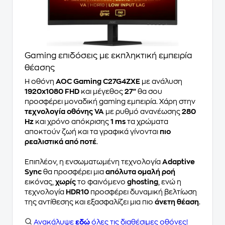
Gaming επιδόσεις με εκπληκτική εμπειρία
θέασης
Η οθόνη
AOC Gaming C27G4ZXE
με ανάλυση
1920x1080 FHD
και μέγεθος
27"
θα σου
προσφέρει μοναδική gaming εμπειρία. Χάρη στην
τεχνολογία οθόνης VA
με ρυθμό ανανέωσης
280
Hz
και χρόνο απόκρισης
1 ms
τα χρώματα
αποκτούν ζωή και τα γραφικά γίνονται
πιο
ρεαλιστικά από ποτέ
.
Επιπλέον, η ενσωματωμένη τεχνολογία
Adaptive
Sync
θα προσφέρει μια
απόλυτα ομαλή ροή
εικόνας,
χωρίς
το φαινόμενο
ghosting
, ενώ η
τεχνολογία
HDR10
προσφέρει δυναμική βελτίωση
της αντίθεσης και εξασφαλίζει μια πιο
άνετη θέαση
.
Ανακάλυψε
εδώ
όλες τις διαθέσιμες οθόνες!