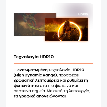
Τεχνολογία HDR10
Η
ενσωματωμένη
τεχνολογία
HDR10
(High Dynamic Range)
, προσφέρει
χρωματική λεπτομέρεια
και
ρυθμίζει τη
φωτεινότητα
στα πιο φωτεινά και
σκοτεινά σημεία. Με αυτή τη λειτουργία,
τα
γραφικά απογειώνονται
.