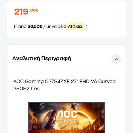
219
,00€
από
36,50€
/ μήνα σε 6
ATOKEΣ
Αναλυτική Περιγραφή
AOC Gaming C27G4ZXE 27" FHD VA Curved
280Hz 1ms