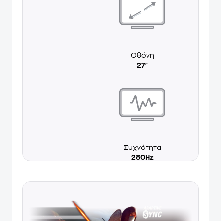
Οθόνη
27"
Συχνότητα
280Hz