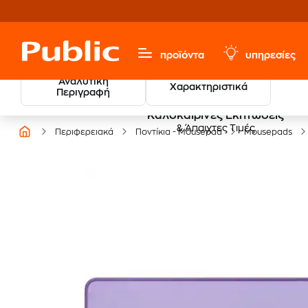
προϊόντα
υπηρεσίες
Αναλυτική
Χαρακτηριστικά
Περιγραφή
Καλοκαιρινές Εκπτώσεις
& Άπαιχτες Τιμές
Περιφερειακά
Ποντίκια - Mousepad
Mousepads