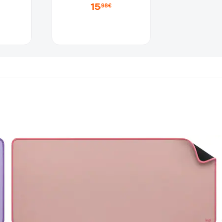
15
,98€