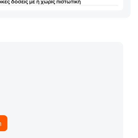
κες δόσεις με ή χωρίς πιστωτική
η