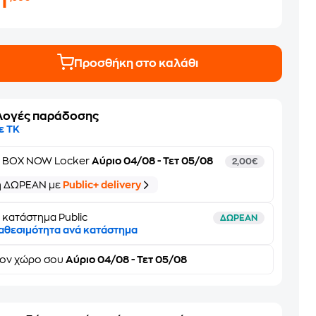
1
Προσθήκη στο καλάθι
λογές παράδοσης
ε ΤΚ
ε
BOX NOW Locker
Αύριο 04/08 - Τετ 05/08
2,00€
ή ΔΩΡΕΑΝ με
Public+ delivery
 κατάστημα Public
ΔΩΡΕΑΝ
αθεσιμότητα ανά κατάστημα
τον
χώρο σου
Αύριο 04/08 - Τετ 05/08