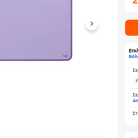
2
Επι
Βάλ
Σ
Σε
Δι
Σ