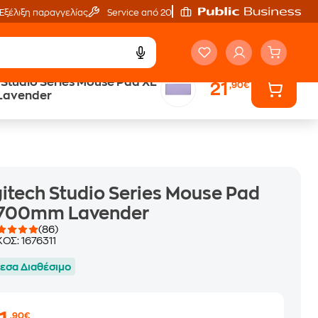
Εξέλιξη παραγγελίας
Service από 20'
 Studio Series Mouse Pad XL
21
,90€
Άτοκες Δόσεις
avender
χωρίς κάρτα
itech Studio Series Mouse Pad
 700mm Lavender
(86)
ΚΟΣ:
1676311
εσα Διαθέσιμο
,90€