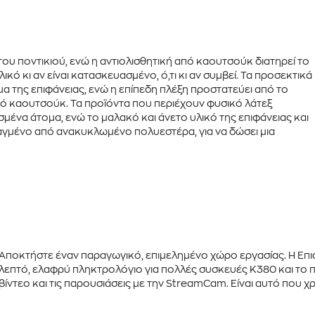
ου ποντικιού, ενώ η
αντιολισθητική
από
καουτσούκ
διατηρεί το
ό κι αν είναι κατασκευασμένο, ό,τι κι αν συμβεί. Τα προσεκτικά
μα
της επιφάνειας, ενώ η επίπεδη πλέξη προστατεύει από το
κό
καουτσούκ
. Τα προϊόντα που περιέχουν φυσικό λάτεξ
μένα άτομα, ενώ το μαλακό και άνετο υλικό της επιφάνειας και
ιαγμένο από
ανακυκλωμένο πολυεστέρα
, για να δώσει μια
Αποκτήστε έναν
παραγωγικό, επιμελημένο
χώρο εργασίας. Η Επι
λεπτό, ελαφρύ
πληκτρολόγιο για πολλές συσκευές
K380 και το 
βίντεο και τις παρουσιάσεις με την
StreamCam
. Είναι αυτό που 