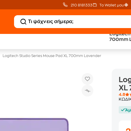
210 8181333
Το Wallet μου
Logitech
Δωρεάν BoxNow
Public επιστροφή €
700mm L
για 1 χρόνο!
κέρδος σε κάθε αγορά
Logitech Studio Series Mouse Pad XL 700mm Lavender
Log
XL
4.8
ΚΩΔΙ
Άμ