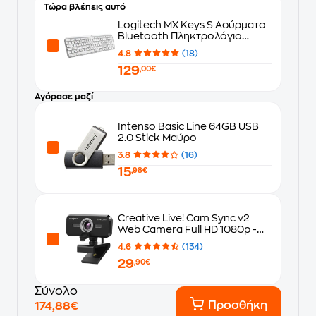
Τώρα βλέπεις αυτό
Logitech MX Keys S Ασύρματο
Bluetooth Πληκτρολόγιο
Ανοιχτό Γκρι (US)
4.8
(18)
129
,00€
Αγόρασε μαζί
Intenso Basic Line 64GB USB
2.0 Stick Μαύρο
3.8
(16)
15
,98€
Creative Live! Cam Sync v2
Web Camera Full HD 1080p -
Μαύρο
4.6
(134)
29
,90€
Σύνολο
Προσθήκη
174,88€