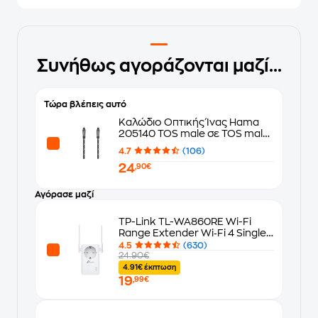
Συνήθως αγοράζονται μαζί...
Τώρα βλέπεις αυτό
Καλώδιο Οπτικής Ίνας Hama
205140 TOS male σε TOS male
- 3m
4.7
(106)
24
,90€
Αγόρασε μαζί
TP-Link TL-WA860RE Wi-Fi
Range Extender Wi‑Fi 4 Single
Band (2.4 GHz) 300 Mbps
4.5
(630)
24.90€
4.91€ έκπτωση
19
,99€