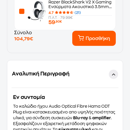
Razer BlackShark V2 X Gaming
Ενσύρματα Ακουστικά 3.5mm -
Λευκά
4.7
(21)
Π.Λ.Τ. : 79.99€
59
,90€
Σύνολο
Προσθήκη
104,79€
Αναλυτική Περιγραφή
Eν συντομία
To καλώδιο ήχου
Audio Optical Fibre Hama ODT
Plug
είναι κατασκευασμένο απο υψηλής ποιότητας
υλικά, για σύνδεση συσκευών
Blu-ray
&
amplifier
.
Εξασφαλίζουν εξαιρετική μετάδοση ψηφιακών
ηχητικών σημάτων. Τα
εύκαμπτα υλικά
και οι