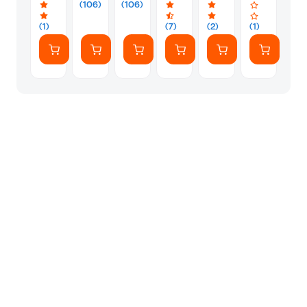
TOS
σε
σε
σε
σε
TOS
(106)
(106)
male
TOS
TOS
TOS
TOS
male
-
male
male
male
male
-
(1)
(7)
(2)
(1)
3m
-
-
-
-
2m
1.5m
1.5m
1.5m
1.5m