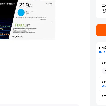
Επι
Βάλ
Σ
Σε
Δι
Σ