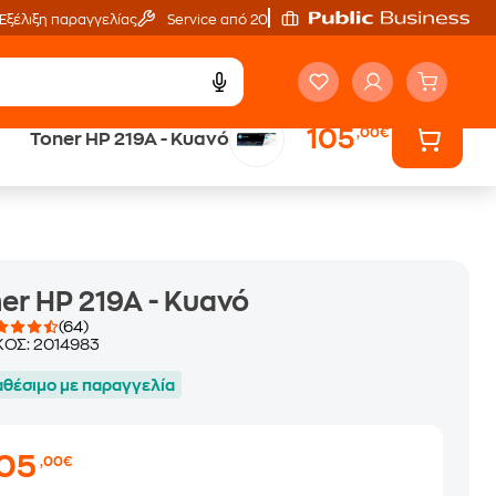
Εξέλιξη παραγγελίας
Service από 20'
105
,00€
Toner HP 219A - Κυανό
Άτοκες Δόσεις
χωρίς κάρτα
er HP 219A - Κυανό
(64)
ΚΟΣ:
2014983
αθέσιμο με παραγγελία
105
,00€