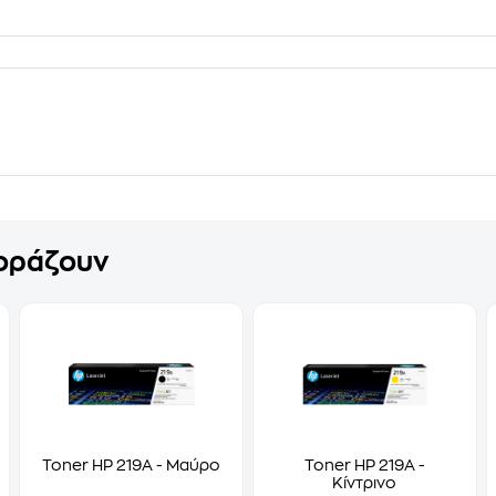
γοράζουν
Toner HP 219A - Μαύρο
Toner HP 219A -
Κίντρινο