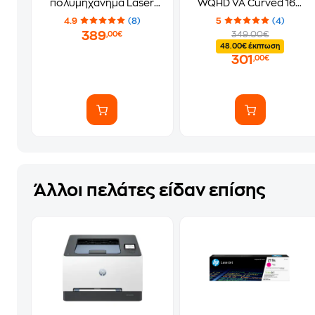
πολυμηχάνημα Laser
WQHD VA Curved 160
A4 με Wi-Fi (499Q6F)
Hz 1ms
4.9
(8)
5
(4)
389
349.00€
,00€
48.00€ έκπτωση
301
,00€
Άλλοι πελάτες είδαν επίσης