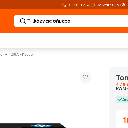
210 8181333
Το Wallet μου
Δωρεάν BoxNow
Public επιστροφή €
για 1 χρόνο!
κέρδος σε κάθε αγορά
er HP 219A - Κυανό
Ton
4.7
ΚΩΔΙ
Δι