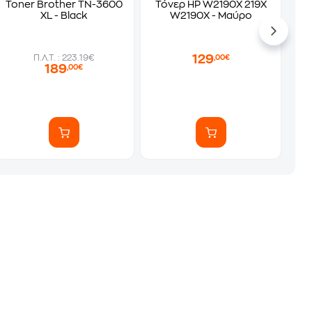
Toner Brother TN-3600
Τόνερ HP W2190X 219X
XL - Black
W2190X - Μαύρο
129
Π.Λ.Τ. : 223.19€
,00€
189
,00€