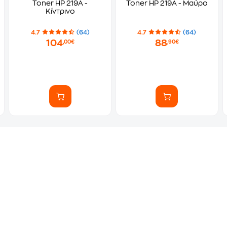
Toner HP 219A -
Toner HP 219A - Μαύρο
Κίντρινο
4.7
(64)
4.7
(64)
104
88
,00€
,90€