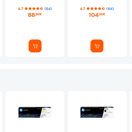
4.7
(64)
4.7
(64)
88
104
,90€
,00€