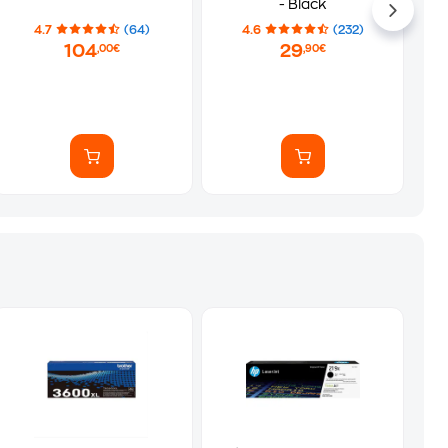
- Black
4.7
(64)
4.6
(232)
104
29
,00€
,90€