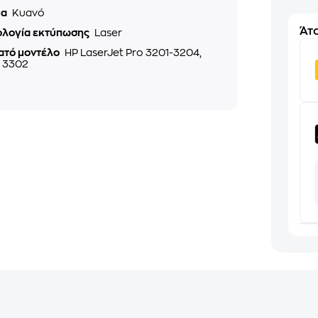
μα
Κυανό
Άτο
ολογία εκτύπωσης
Laser
ατό μοντέλο
HP LaserJet Pro 3201-3204,
, 3302