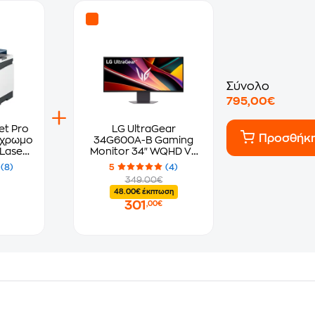
Σύνολο
795,00€
et Pro
LG UltraGear
Προσθήκ
34G600A-B Gaming
Laser
Monitor 34" WQHD VA
99Q6F)
Curved 160 Hz 1ms
(8)
5
(4)
349.00€
48.00€ έκπτωση
301
,00€