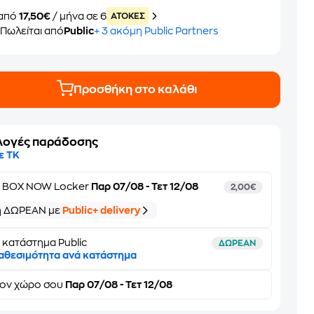
από
17,50€
/ μήνα σε 6
ATOKEΣ
Πωλείται από
Public
+ 3 ακόμη Public Partners
Προσθήκη στο καλάθι
λογές παράδοσης
ε ΤΚ
ε
BOX NOW Locker
Παρ 07/08 - Τετ 12/08
2,00€
ή ΔΩΡΕΑΝ με
Public+ delivery
 κατάστημα Public
ΔΩΡΕΑΝ
αθεσιμότητα ανά κατάστημα
τον
χώρο σου
Παρ 07/08 - Τετ 12/08