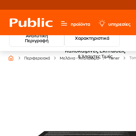
προϊόντα
υπηρεσίες
Αναλυτική
Χαρακτηριστικά
Περιγραφή
Καλοκαιρινές Εκπτώσεις
& Άπαιχτες Τιμές
Ton
Περιφερειακά
Μελάνια - Αναλώσιμα
Toner