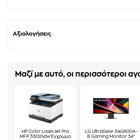
Αξιολογήσεις
Μαζί με αυτό, οι περισσότεροι α
HP Color LaserJet Pro
LG UltraGear 34G600A-
MFP 3302sdw Έγχρωμο
B Gaming Monitor 34"