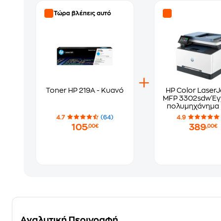
Τώρα βλέπεις αυτό
Toner HP 219A - Κυανό
HP Color LaserJ
MFP 3302sdw Έγχρωμο
πολυμηχάνημα 
A4 με Wi-Fi (4
4.7
(64)
4.9
105
389
,00€
,00€
Αναλυτική Περιγραφή