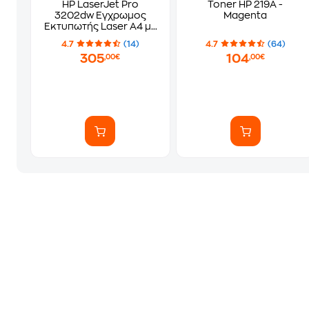
HP LaserJet Pro
Toner HP 219A -
3202dw Εγχρωμος
Magenta
Εκτυπωτής Laser Α4 με
WiFi (499R0F)
4.7
(14)
4.7
(64)
305
104
,00€
,00€