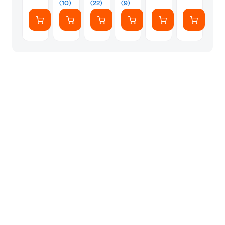
(10)
(22)
(9)
Εκτυπωτές
Laser
108
100
15
Εκτυπωτές
φύλλα
φύλλα
φύλλα
20
φύλλα