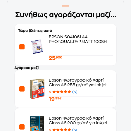
Συνήθως αγοράζονται μαζί...
Τώρα βλέπεις αυτό
EPSON S041061 A4
PHOT.QUAL.PAP.MATT 100SH
25
,90€
Αγόρασε μαζί
Epson Φωτογραφικό Χαρτί
Gloss A6 255 gr/m² για Inkjet
Εκτυπωτές 40+40 φύλλα
5
(5)
19
,99€
Epson Φωτογραφικό Χαρτί
Gloss A6 200 gr/m² για Inkjet
Εκτυπωτές 100 φύλλα
5
(3)