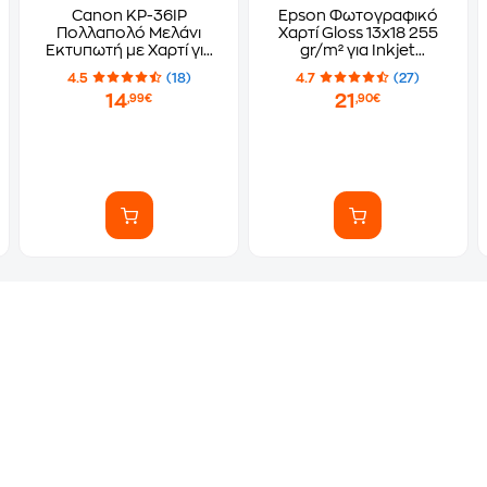
Canon KP-36IP
Epson Φωτογραφικό
Πολλαπολό Μελάνι
Χαρτί Gloss 13x18 255
Εκτυπωτή με Χαρτί για
gr/m² για Inkjet
36 εκτυπώσεις
Εκτυπωτές 30 φύλλα
4.5
(18)
4.7
(27)
100x148mm
14
21
,99€
,90€