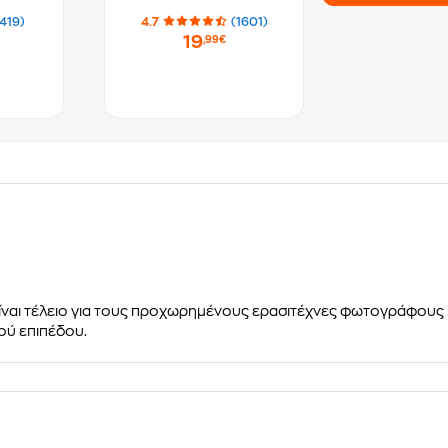
(419)
4.7
(1601)
19
,99€
ίναι τέλειο για τους προχωρημένους ερασιτέχνες φωτογράφους 
ού επιπέδου.