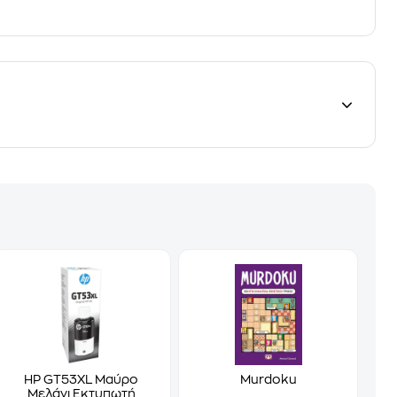
HP GT53XL Μαύρο
Murdoku
Μελάνι Εκτυπωτή