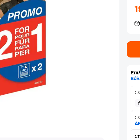
Επι
Βάλ
Σ
Σε
Δι
Σ