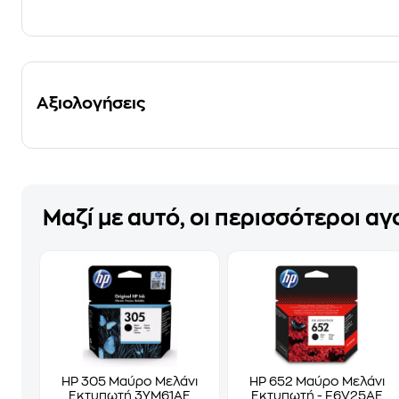
Αξιολογήσεις
Μαζί με αυτό, οι περισσότεροι α
HP 305 Μαύρο Μελάνι
HP 652 Μαύρο Μελάνι
Εκτυπωτή 3YM61AE
Εκτυπωτή - F6V25AE