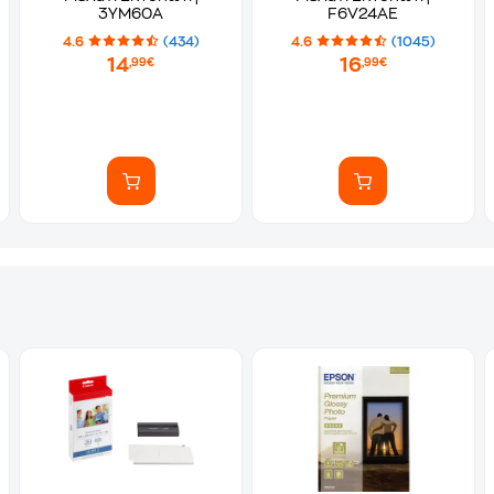
3YM60A
F6V24AE
4.6
(434)
4.6
(1045)
14
16
,99€
,99€