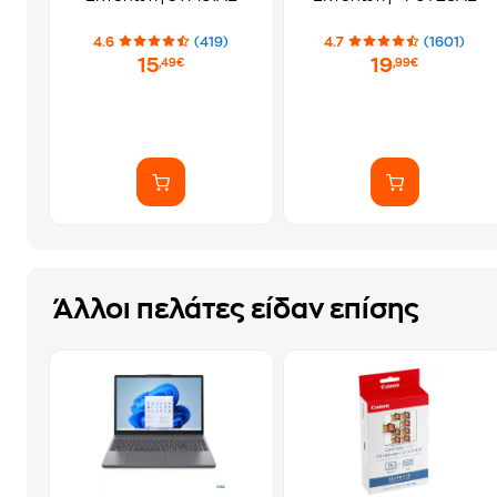
4.6
(419)
4.7
(1601)
15
19
,49€
,99€
Άλλοι πελάτες είδαν επίσης