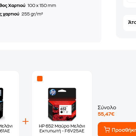
θος Χαρτιού
100 x 150 mm
ς χαρτιού
255 gr/m²
Άτο
Σύνολο
55,47€
Μελάνι
HP 652 Μαύρο Μελάνι
Προσθήκ
61AE
Εκτυπωτή - F6V25AE