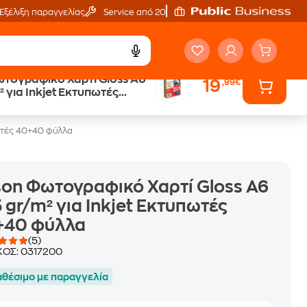
Εξέλιξη παραγγελίας
Service από 20'
τογραφικό Χαρτί Gloss A6
19
,99€
Άτοκες Δόσεις
² για Inkjet Εκτυπωτές
χωρίς κάρτα
ύλλα
πωτές 40+40 φύλλα
on Φωτογραφικό Χαρτί Gloss A6
 gr/m² για Inkjet Εκτυπωτές
+40 φύλλα
(5)
ΚΟΣ:
0317200
αθέσιμο με παραγγελία