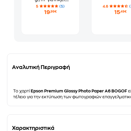
Εκτυπωτές 40+40
5
(5)
4.6
φύλλα
19
15
,99€
,49€
Αναλυτική Περιγραφή
Το χαρτί
Epson Premium Glossy Photo Paper A6 BOGOF
ε
τέλειο για την εκτύπωση των φωτογραφιών επαγγελματικ
Χαρακτηριστικά