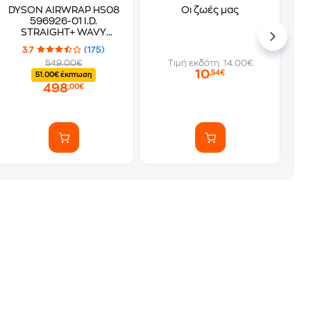
DYSON AIRWRAP HS08
Οι ζωές μας
596926-01 I.D.
STRAIGHT+ WAVY
Multistyler Red
3.7
(175)
Velvet/Gold
549.00€
Τιμή εκδότη: 14.00€
10
,54€
51.00€ έκπτωση
498
,00€