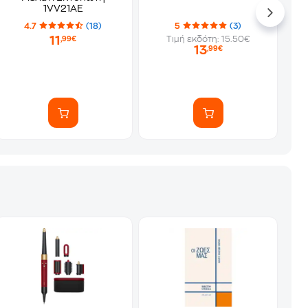
1VV21AE
4.7
(18)
5
(3)
11
Τιμή εκδότη: 15.50€
,99€
13
,99€