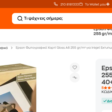
210 8181333
Το Wallet μου
Epson Φω
Δωρεάν BoxNow
Public επιστροφή €
255 gr/m
για 1 χρόνο!
κέρδος σε κάθε αγορά
40+40 φ
Epson Φωτογραφικό Χαρτί Gloss A6 255 gr/m² για Inkjet Εκτυ
αφικό
Eps
255
40
5
ΚΩΔΙ
Δι