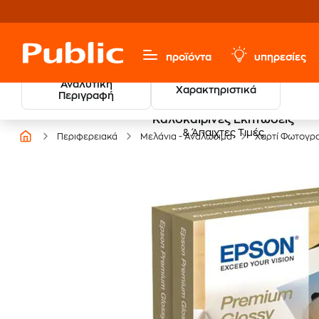
προϊόντα
υπηρεσίες
Αναλυτική
Χαρακτηριστικά
Περιγραφή
Καλοκαιρινές Εκπτώσεις
& Άπαιχτες Τιμές
Περιφερειακά
Μελάνια - Αναλώσιμα
Χαρτί Φωτογρ