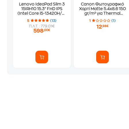
Lenovo IdeaPad Slim 3
Canon Φωτογραφικό
15IRH10 15.3" FHD IPS
Χαρτί Matte 5.4x8.6 150
(Intel Core i5-13420H/16
gr/m² για Thermal
GB/512 GB SSD/UHD
Εκτυπωτές 18 φύλλα
5
(13)
1
(1)
Graphics/Win11Home S)
12
Π.Λ.Τ. : 779.01€
,98€
Laptop
598
,00€