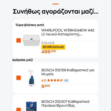
Συνήθως αγοράζονται μαζί...
Τώρα βλέπεις αυτό
WHIRLPOOL W3RHS44EW 442
Lt Λευκό Καταψύκτης
Μπαούλο
549.00€
50.00€ έκπτωση
499
,00€
Αγόρασε μαζί
BOSCH 312139 Καθαριστικό για
Ψυγείο
4.5
(4)
9
,99€
BOSCH 312007 Καθαριστικά
Πανάκια Φροντίδας