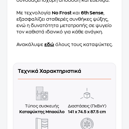
συνδυάζει ισχυρή απόδοση και ευελιξία.
Με τεχνολογία
No Frost
και
6th Sense
,
εξασφαλίζει σταθερές συνθήκες ψύξης,
ενώ η δυνατότητα μετατροπής σε ψυγείο
τον καθιστά ιδανικό για κάθε ανάγκη.
Ανακάλυψε
εδώ
όλους τους καταψύκτες.
Τεχνικά Χαρακτηριστικά
Τύπος συσκευής
Διαστάσεις (ΠxΒxΥ)
Καταψύκτης Μπαούλο
141 x 74.5 x 87.5 cm