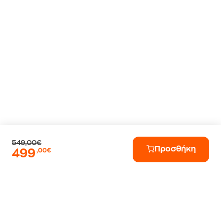
549,00€
Προσθήκη
499
,00€