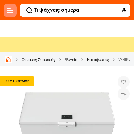
WHIRLPO
Οικιακές Συσκευές
Ψυγεία
Καταψύκτες
-9% Έκπτωση