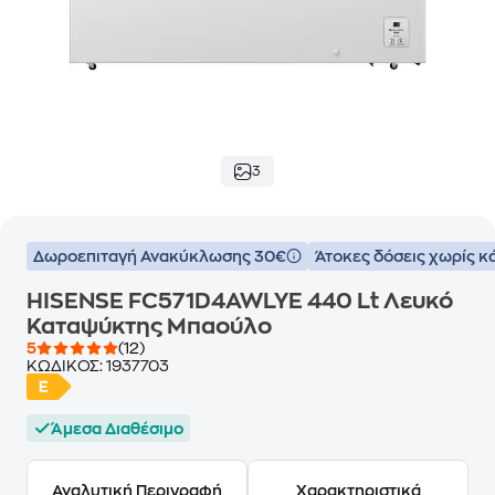
3
Δωροεπιταγή Ανακύκλωσης 30€
Άτοκες δόσεις χωρίς κ
HISENSE FC571D4AWLYE 440 Lt Λευκό
Καταψύκτης Μπαούλο
5
(12)
ΚΩΔΙΚΟΣ:
1937703
Άμεσα Διαθέσιμο
Αναλυτική Περιγραφή
Χαρακτηριστικά