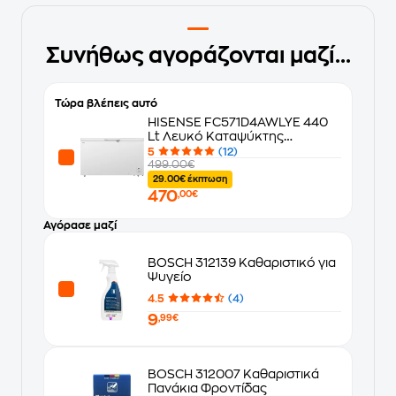
Συνήθως αγοράζονται μαζί...
Τώρα βλέπεις αυτό
HISENSE FC571D4AWLYE 440
Lt Λευκό Καταψύκτης
Μπαούλο
5
(12)
499.00€
29.00€ έκπτωση
470
,00€
Αγόρασε μαζί
BOSCH 312139 Καθαριστικό για
Ψυγείο
4.5
(4)
9
,99€
BOSCH 312007 Καθαριστικά
Πανάκια Φροντίδας