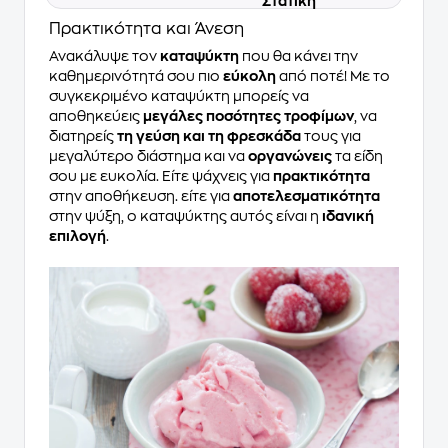
Στατική
Πρακτικότητα και Άνεση
Ανακάλυψε τον
καταψύκτη
που θα κάνει την
καθημερινότητά σου πιο
εύκολη
από ποτέ! Με το
συγκεκριμένο καταψύκτη μπορείς να
αποθηκεύεις
μεγάλες ποσότητες τροφίμων
, να
διατηρείς
τη γεύση και τη φρεσκάδα
τους για
μεγαλύτερο διάστημα και να
οργανώνεις
τα είδη
σου με ευκολία. Είτε ψάχνεις για
πρακτικότητα
στην αποθήκευση. είτε για
αποτελεσματικότητα
στην ψύξη, ο καταψύκτης αυτός είναι η
ιδανική
επιλογή
.