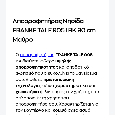
Απορροφητήρας Νησίδα
FRANKE TALE 905 I BK 90 cm
Μαύρο
Ο
απορροφητήρας
FRANKE TALE 905 I
BK
διαθέτει φίλτρα
υψηλής
απορροφητικότητας
και αποδοτικό
φωτισμό
που διευκολύνει το μαγείρεμα
σου. Διαθέτει
πρωτοποριακή
τεχνολογία
, ειδικά
χαρακτηριστικά
και
χειριστήρια
φιλικά προς τον χρήστη, που
απλοποιούν τη χρήση του
απορροφητήρα σου. Χαρακτηρίζεται για
τον
μοντέρνο
και
κομψό
σχεδιασμό