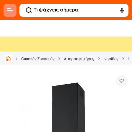
F
Οικιακές Συσκευές
Απορροφητήρες
Νησίδες