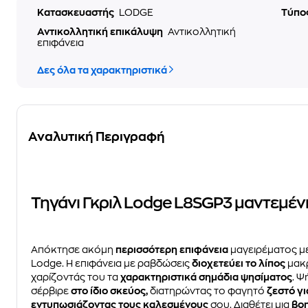
Κατασκευαστής
LODGE
Τύπο
Αντικολλητική επικάλυψη
Αντικολλητική
επιφάνεια
Δες όλα τα χαρακτηριστικά
Αναλυτική Περιγραφή
Τηγάνι Γκριλ Lodge L8SGP3 μαντεμέν
Απόκτησε ακόμη
περισσότερη επιφάνεια
μαγειρέματος μ
Lodge. Η επιφάνεια με ραβδώσεις
διοχετεύει το λίπος
μακρ
χαρίζοντάς του τα
χαρακτηριστικά σημάδια ψησίματος
. Ψ
σέρβιρε
στο ίδιο σκεύος,
διατηρώντας το φαγητό
ζεστό γ
εντυπωσιάζοντας τους καλεσμένους
σου. Διαθέτει μια
βο