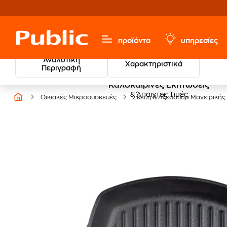
προϊόντα
υπηρεσίες
Αναλυτική
Χαρακτηριστικά
Περιγραφή
Καλοκαιρινές Εκπτώσεις
& Άπαιχτες Τιμές
Οικιακές Μικροσυσκευές
Σκεύη & Αξεσουάρ Μαγειρικής