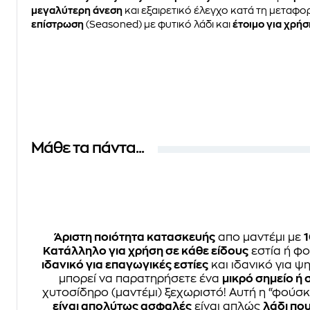
μεγαλύτερη άνεση
και εξαιρετικό έλεγχο κατά τη μεταφο
επίστρωση
(Seasoned) με φυτικό λάδι και
έτοιμο για χρήσ
Μάθε τα πάντα...
Άριστη ποιότητα κατασκευής
απο μαντέμι με
Κατάλληλο για χρήση σε κάθε είδους
εστία ή φο
ιδανικό για επαγωγικές εστίες
και ιδανικό για ψη
μπορεί να παρατηρήσετε ένα
μικρό σημείο ή 
χυτοσίδηρο (μαντέμι) ξεχωριστό! Αυτή η “φούσ
είναι απολύτως ασφαλές
είναι απλώς
λάδι πο