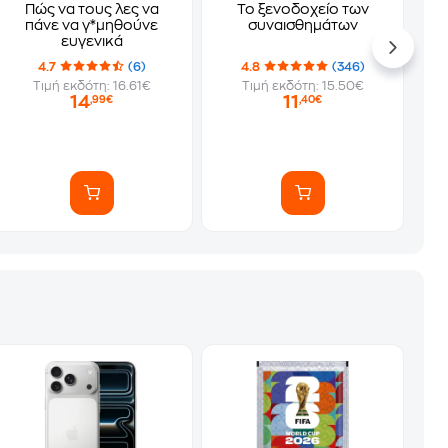
Πώς να τους λες να
Το ξενοδοχείο των
πάνε να γ*μηθούνε
συναισθημάτων
ευγενικά
4.7
(6)
4.8
(346)
Τιμή εκδότη: 16.61€
Τιμή εκδότη: 15.50€
14
11
,99€
,40€