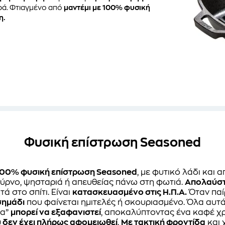
ρά. Φτιαγμένο από
μαντέμι με 100% φυσική
η.
Φυσική επίστρωση Seasoned
100% φυσική επίστρωση Seasoned
, με φυτικό λάδι και
ύρνο, ψησταριά ή απευθείας πάνω στη φωτιά.
Απολαύστ
τά στο σπίτι. Είναι
κατασκευασμένο στις Η.Π.Α.
Όταν παί
σημάδι
που φαίνεται ημιτελές ή σκουριασμένο. Όλα αυτά
κα”
μπορεί να εξαφανιστεί
, αποκαλύπτοντας ένα καφέ χ
υ δεν έχει πλήρως αφομειωθεί
.
Με τακτική φροντίδα
και 