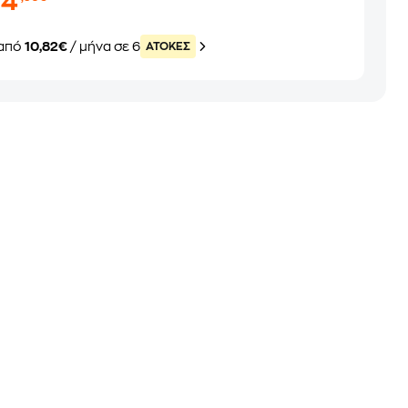
64
από
10,82€
/ μήνα σε 6
ATOKEΣ