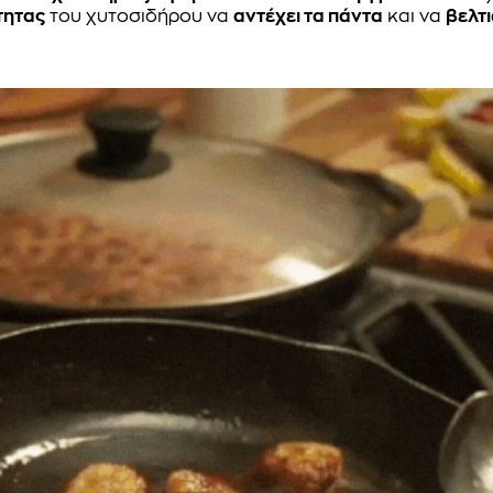
τητας
του χυτοσιδήρου να
αντέχει τα πάντα
και να
βελτι