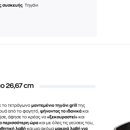
ς συσκευής
Τηγάνι
ιο 26,67 cm
ε το τετράγωνο
μαντεμένιο τηγάνι grill
της
υά από το φαγητό,
ψήνοντας το ιδανικά
και
ήσε, άφησε το κρέας να
«ξεκουραστεί»
και
ια περισσότερη ώρα
και με όλες τις γεύσεις του,
ηθητική λαβή
και μια ακόμα
μακριά λαβή για