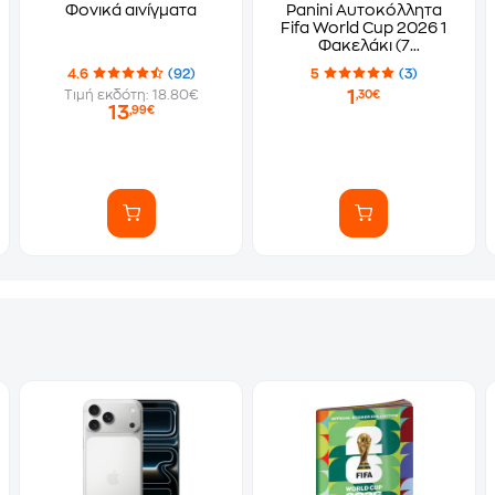
Φονικά αινίγματα
Panini Αυτοκόλλητα
Fifa World Cup 2026 1
Φακελάκι (7
Αυτοκόλλητα)
4.6
(92)
5
(3)
1
Τιμή εκδότη: 18.80€
,30€
13
,99€