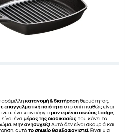
 απαράμιλλη
κατανομή & διατήρηση
θερμότητας.
ε επαγγελματική ποιότητα
στο σπίτι καθώς είναι
ρνετε ένα καινούργιο
μαντεμένιο σκεύος Lodge,
 είναι ένα
μέρος της διαδικασίας
που κάνει το
ρώμα.
Μην ανησυχείς!
Αυτό δεν είναι σκουριά και
χρήση, αυτό
το σημείο θα εξαφανιστεί
. Είναι μια