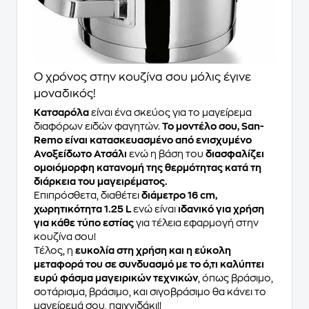
Ο χρόνος στην κουζίνα σου μόλις έγινε
μοναδικός!
Κατσαρόλα
είναι ένα σκεύος για το μαγείρεμα
διαφόρων ειδών φαγητών.
Το μοντέλο σου, San-
Remo είναι κατασκευασμένο από ενισχυμένο
Ανοξείδωτο Ατσάλι
ενώ η βάση του
διασφαλίζει
ομοιόμορφη κατανομή της θερμότητας κατά τη
διάρκεια του μαγειρέματος.
Επιπρόσθετα, διαθέτει
διάμετρο 16 cm,
χωρητικότητα 1.25 L
ενώ είναι
ιδανικό για χρήση
για κάθε τύπο εστίας
για τέλεια εφαρμογή στην
κουζίνα σου!
Τέλος, η
ευκολία στη χρήση και η εύκολη
μεταφορά του σε συνδυασμό με το ό,τι καλύπτει
ευρύ φάσμα μαγειρικών τεχνικών
, όπως βράσιμο,
σοτάρισμα, βράσιμο, και σιγοβράσιμο θα κάνει το
μαγείρεμά σου, παιχνιδάκι!!