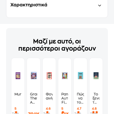
Χαρακτηριστικά
Μαζί με αυτό, οι
περισσότεροι αγοράζουν
Murdoku
Grand
Φονικά
Panini
Πώς
Το
Theft
αινίγματα
Αυτοκόλλητα
να
ξενοδοχείο
Auto
Fifa
τους
των
VI
World
λες
συναισθημ
5
4.6
5
4.7
4.8
Standard
Cup
να
Τιμή
Τιμή
Τιμή
Τιμή
,89€
,30€