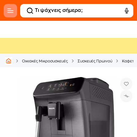
Οικιακές Μικροσυσκευές
Συσκευές Πρωινού
Καφετι