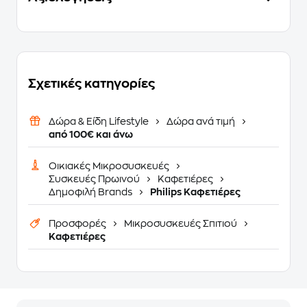
Σχετικές κατηγορίες
Δώρα & Είδη Lifestyle
Δώρα ανά τιμή
από 100€ και άνω
Οικιακές Μικροσυσκευές
Συσκευές Πρωινού
Καφετιέρες
Δημοφιλή Brands
Philips Καφετιέρες
Προσφορές
Μικροσυσκευές Σπιτιού
Καφετιέρες