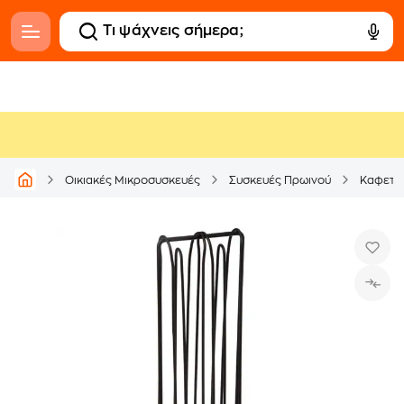
Οικιακές Μικροσυσκευές
Συσκευές Πρωινού
Καφετι