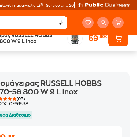
Εξέλιξη παραγγελίας
Service από 20'
ιρας RUSSELL HOBBS
59
,90€
ά
Public επιστροφή €
800 W 9 L Inox
κέρδος σε κάθε αγορά
μομάγειρας RUSSELL HOBBS
70-56 800 W 9 L Inox
(93)
ΚΟΣ:
0766538
εσα Διαθέσιμο
,90€