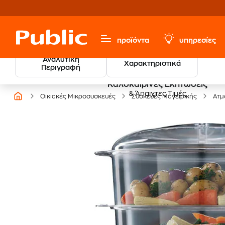
προϊόντα
υπηρεσίες
Αναλυτική
Χαρακτηριστικά
Περιγραφή
Καλοκαιρινές Εκπτώσεις
& Άπαιχτες Τιμές
Οικιακές Μικροσυσκευές
Συσκευές Μαγειρικής
Ατμ