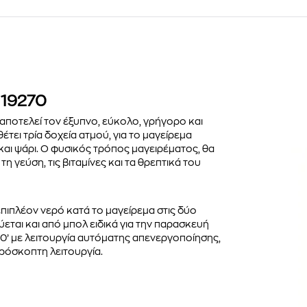
 19270
αποτελεί τον έξυπνο, εύκολο, γρήγορο και
τει τρία δοχεία ατμού, για το μαγείρεμα
αι ψάρι. Ο φυσικός τρόπος μαγειρέματος, θα
τη γεύση, τις βιταμίνες και τα θρεπτικά του
επιπλέον νερό κατά το μαγείρεμα στις δύο
εται και από μπολ ειδικά για την παρασκευή
60’ με λειτουργία αυτόματης απενεργοποίησης,
πρόσκοπτη λειτουργία.