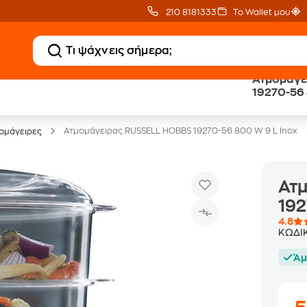
210 8181333
Το Wallet μου
Ατμομάγε
Clearance
Δωρεάν Μεταφορικ
19270-56 
Μικροσυσκευών
με Public+ Delivery
Ατμομάγειρας RUSSELL HOBBS 19270-56 800 W 9 L Inox
ομάγειρες
Ατ
192
4.8
ΚΩΔΙ
Άμ