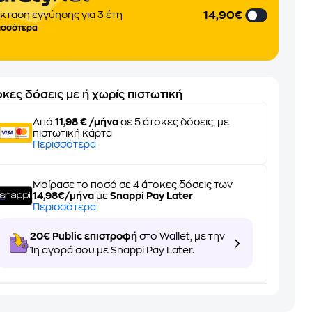
14,90€
κταση εγγύησης για 3 έτη
ισσότερα
κες δόσεις με ή χωρίς πιστωτική
Από
11,98 € /μήνα
σε 5 άτοκες δόσεις, με
πιστωτική κάρτα
Περισσότερα
Μοίρασε το ποσό σε 4 άτοκες δόσεις των
14,98€/μήνα
με
Snappi Pay Later
Περισσότερα
20€ Public επιστροφή
στο Wallet, με την
1η αγορά σου με Snappi Pay Later.