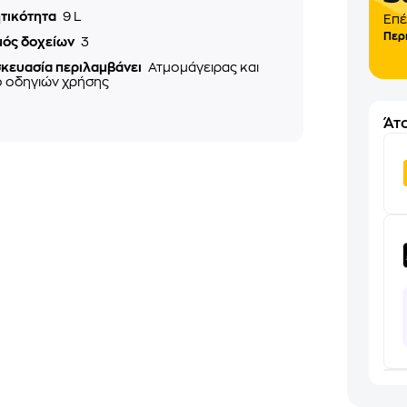
τικότητα
9 L
Επέ
Περ
μός δοχείων
3
σκευασία περιλαμβάνει
Ατμομάγειρας και
ο οδηγιών χρήσης
Άτο