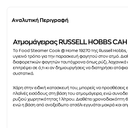
Αναλυτική Περιγραφή
Ατμομάγειρας RUSSELL HOBBS CAH
To Food Steamer Cook @ Home 19270 της Russell Hobbs, 
υγιεινό τρόπο για την παρασκευή φαγητού στον ατμό. Διαθέ
διαφορετικών φαγητών ταυτόχρονα όπως ρύζι, λαχανικά κ
επιτρέψει σε ό,τι κι αν δημιουργήσεις να διατηρήσει ατόφια 
συστατικά.
Χάρη στην ειδική κατασκευή του, μπορείς να προσθέσεις 
πλαϊνές εισόδους στη βάση του ατμομάγειρα, ενώ συνοδεύ
ρυζιού χωρητικότητας 1 λίτρου. Διαθέτει χρονοδιακόπτη 
ενώ η βάση από ανοξείδωτο ατσάλι εγγυάται μακρά και α