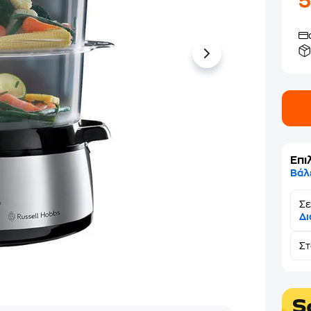
Επι
Βάλ
Σε
Δι
Σ