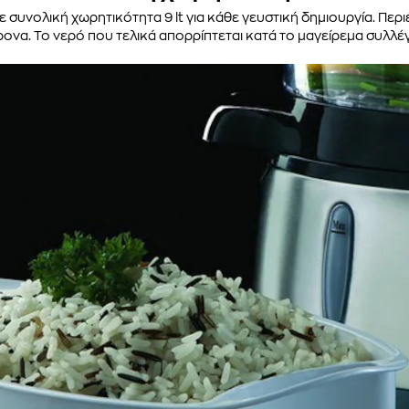
 με συνολική χωρητικότητα 9 lt για κάθε γευστική δημιουργία. Πε
ονα. Το νερό που τελικά απορρίπτεται κατά το μαγείρεμα συλλέγε