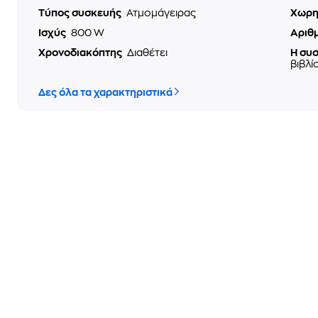
Τύπος συσκευής
Ατμομάγειρας
Χωρη
Ισχύς
800 W
Αριθ
Χρονοδιακόπτης
Διαθέτει
Η συ
βιβλί
Δες όλα τα χαρακτηριστικά