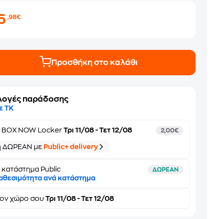
15
,98€
Προσθήκη στο καλάθι
λογές παράδοσης
ε ΤΚ
ε
BOX NOW Locker
Τρι 11/08 - Τετ 12/08
2,00€
ή ΔΩΡΕΑΝ με
Public+ delivery
 κατάστημα Public
ΔΩΡΕΑΝ
αθεσιμότητα ανά κατάστημα
τον
χώρο σου
Τρι 11/08 - Τετ 12/08