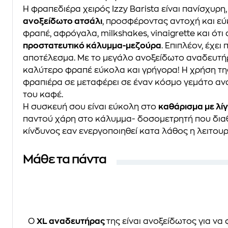
Η φραπεδιέρα χειρός Izzy Barista είναι πανίσχυρ
ανοξείδωτο ατσάλι
, προσφέροντας αντοχή και εύ
φραπέ, αφρόγαλα, milkshakes, vinaigrette και ότι
προστατευτικό κάλυμμα-μεζούρα
. Επιπλέον, έχε
αποτέλεσμα. Με το μεγάλο ανοξείδωτο αναδευτήρα
καλύτερο φραπέ εύκολα και γρήγορα! H χρήση τη
φραπιέρα σε μεταφέρει σε έναν κόσμο γεμάτο αν
του καφέ.
Η συσκευή σου είναι εύκολη στο
καθάρισμα με λί
παντού χάρη στο κάλυμμα- δοσομετρητή που διαθέτ
κίνδυνος εαν ενεργοποιηθεί κατα λάθος η λειτουρ
Μάθε τα πάντα
Ο
XL αναδευτήρας
της είναι ανοξείδωτος για ν