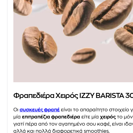
Φραπεδιέρα Χειρός IZZY BARISTA 3
Οι
συσκευές φραπέ
είναι το απαραίτητο στοιχείο γ
μία
επιτραπέζια φραπεδιέρα
είτε μία
χειρός
το μόνο
γιατί πέρα από τον αγαπημένο σου καφέ, είναι ιδ
αλλά και πολλά διαφορετικά smoothies.