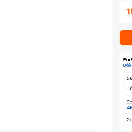
Επι
Βάλ
Σ
Σε
Δι
Σ