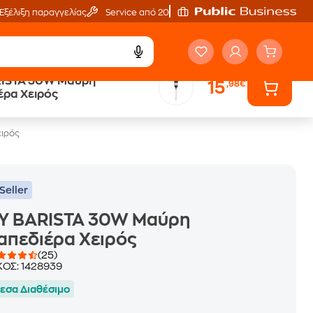
Εξέλιξη παραγγελίας
Service από 20'
RISTA 30W Μαύρη
15
,98€
ά
Public επιστροφή €
έρα Χειρός
κέρδος σε κάθε αγορά
ιρός
Seller
ZY BARISTA 30W Μαύρη
απεδιέρα Χειρός
(25)
ΚΟΣ:
1428939
εσα Διαθέσιμο