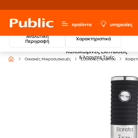
προϊόντα
υπηρεσίες
Αναλυτική
Χαρακτηριστικά
Περιγραφή
Καλοκαιρινές Εκπτώσεις
& Άπαιχτες Τιμές
Οικιακές Μικροσυσκευές
Συσκευές Πρωινού
Καφετ