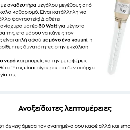
η, με αναδευτήρα μεγάλου μεγέθους από
κολο καθαρισμό. Είναι κατάλληλη για
 άλλο φανταστείς! Διαθέτει
ι πανίσχυρο μοτέρ
30 Watt
για μέγιστο
 της, ετοιμάσου να κάνεις τον
ς είναι απλή αφού
με μόνο ένα κουμπί
, η
αρίθμητες δυνατότητες στην εκχύλιση
γο νερό
και μπορείς να την μεταφέρεις
ει. Έτσι, είσαι σίγουρος οτι δεν υπάρχει
γία της.
Ανοξείδωτες λεπτομέρειες
α φτιάχνεις άμεσα τον αγαπημένο σου καφέ αλλά και smo