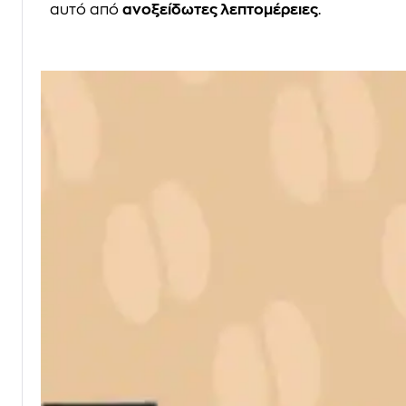
αυτό από
ανοξείδωτες λεπτομέρειες
.