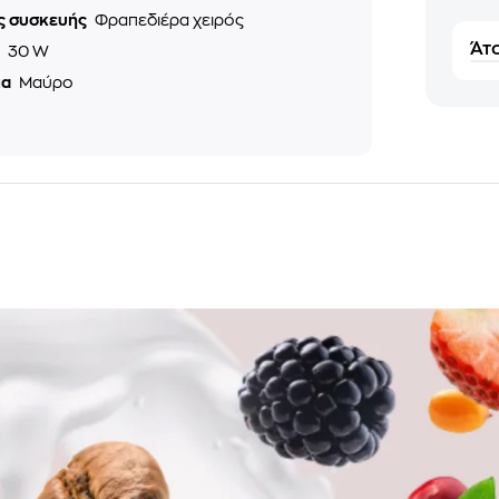
ς συσκευής
Φραπεδιέρα χειρός
Άτο
ς
30 W
μα
Μαύρο