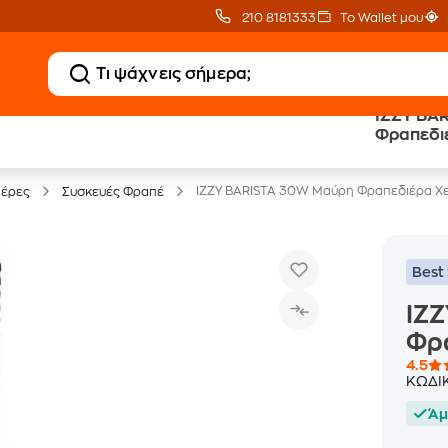
210 8181333
Το Wallet μου
IZZY BA
Clearance
Δωρεάν Μεταφορικ
Φραπεδι
Μικροσυσκευών
με Public+ Delivery
IZZY BARISTA 30W Μαύρη Φραπεδιέρα Χε
ιέρες
Συσκευές Φραπέ
Best 
IZ
Φρ
4.5
ΚΩΔΙ
Άμ