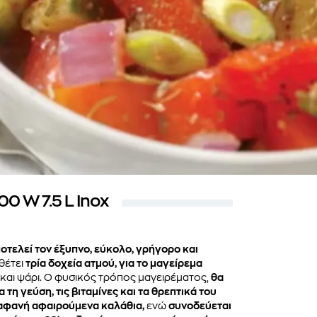
 W 7.5 L Inox
τελεί τον έξυπνο, εύκολο, γρήγορο και
θέτει
τρία δοχεία ατμού, για το μαγείρεμα
 και ψάρι. Ο φυσικός τρόπος μαγειρέματος,
θα
α τη γεύση, τις βιταμίνες και τα θρεπτικά του
διαφανή αφαιρούμενα καλάθια,
ενώ
συνοδεύεται