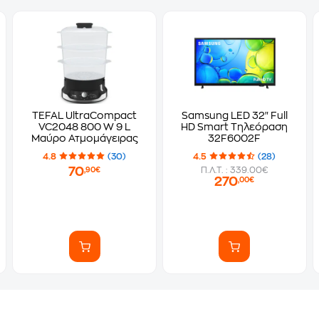
TEFAL UltraCompact
Samsung LED 32" Full
VC2048 800 W 9 L
HD Smart Τηλεόραση
Μαύρο Ατμομάγειρας
32F6002F
4.8
(30)
4.5
(28)
70
Π.Λ.Τ. : 339.00€
,90€
270
,00€