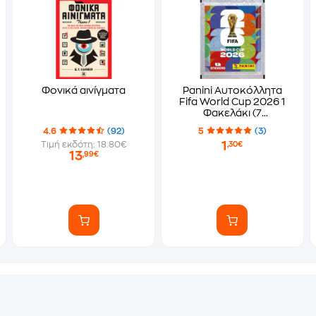
Φονικά αινίγματα
Panini Αυτοκόλλητα
Fifa World Cup 2026 1
Φακελάκι (7
Αυτοκόλλητα)
4.6
(92)
5
(3)
1
Τιμή εκδότη: 18.80€
,30€
13
,99€