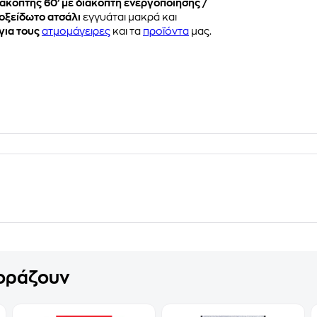
ακόπτης 60’ με διακόπτη ενεργοποίησης /
οξείδωτο ατσάλι
εγγυάται μακρά και
για τους
ατμομάγειρες
και τα
προϊόντα
μας.
γοράζουν