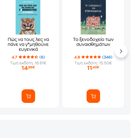
Πώς να τους λες να
Το ξενοδοχείο των
πάνε να γ*μηθούνε
συναισθημάτων
ευγενικά
4.7
(6)
4.8
(346)
Τιμή εκδότη: 16.61€
Τιμή εκδότη: 15.50€
14
11
,99€
,40€