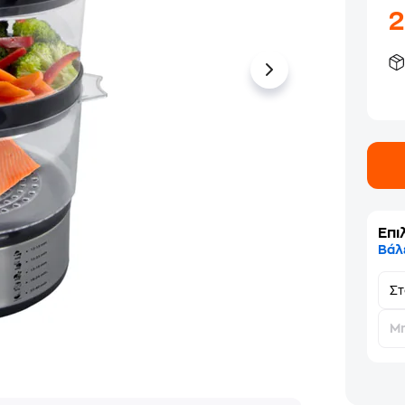
Επι
Βάλ
Σ
Μη