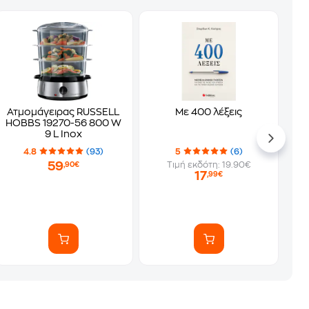
Ατμομάγειρας RUSSELL
Με 400 λέξεις
HOBBS 19270-56 800 W
9 L Inox
4.8
(93)
5
(6)
59
Τιμή εκδότη: 19.90€
,90€
17
,99€