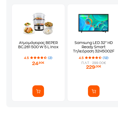
Ατμομάγειρας BEPER
Samsung LED 32" HD
BC.261 500 W 5 L Inox
Ready Smart
Τηλεόραση 32H5002F
4.5
(2)
4.5
(12)
24
Π.Λ.Τ. : 299.00€
,90€
229
,00€