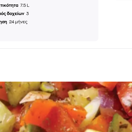
τικότητα
7.5 L
μός δοχείων
3
ηση
24 μήνες