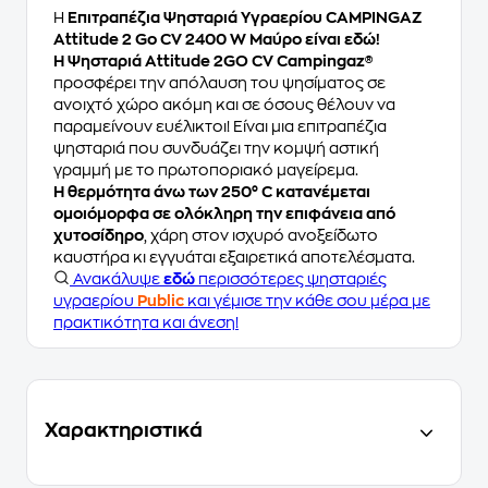
Η
Επιτραπέζια Ψησταριά Υγραερίου CAMPINGAZ
Attitude 2 Go CV 2400 W Μαύρο είναι εδώ!
Η Ψησταριά Attitude 2GO CV Campingaz®
προσφέρει την απόλαυση του ψησίματος σε
ανοιχτό χώρο ακόμη και σε όσους θέλουν να
παραμείνουν ευέλικτοι! Είναι μια επιτραπέζια
ψησταριά που συνδυάζει την κομψή αστική
γραμμή με το πρωτοποριακό μαγείρεμα.
Η θερμότητα άνω των 250° C κατανέμεται
ομοιόμορφα σε ολόκληρη την επιφάνεια από
χυτοσίδηρο
, χάρη στον ισχυρό ανοξείδωτο
καυστήρα κι εγγυάται εξαιρετικά αποτελέσματα.
Ανακάλυψε
εδώ
περισσότερες ψησταριές
υγραερίου
Public
και γέμισε την κάθε σου μέρα με
πρακτικότητα και άνεση!
Χαρακτηριστικά