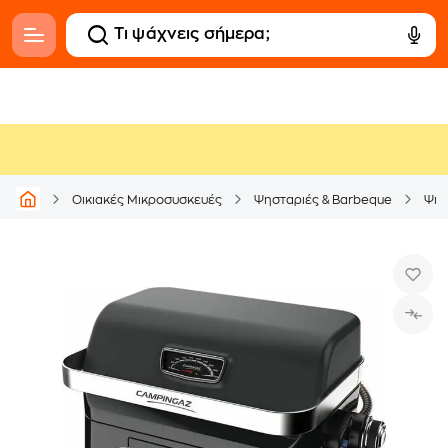
Οικιακές Μικροσυσκευές
Ψησταριές & Barbeque
Ψησ