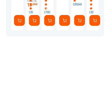
15.50€
PS5
Silver
Φακελάκι
13
(2124)
,99€
(7
Αυτοκόλλητ
(3)
(78)
(3)