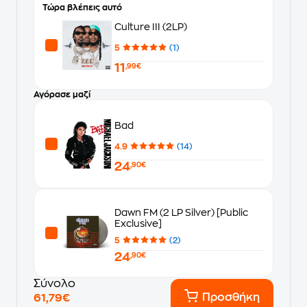
Τώρα βλέπεις αυτό
Culture IΙΙ (2LP)
5
(1)
11
,99€
Αγόρασε μαζί
Bad
4.9
(14)
24
,90€
Dawn FM (2 LP Silver) [Public
Exclusive]
5
(2)
24
,90€
Σύνολο
Προσθήκη
61,79€