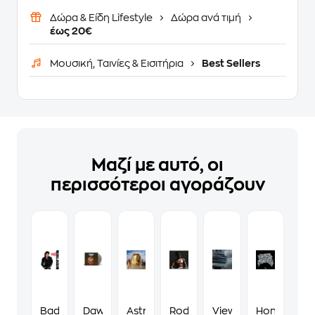
Δώρα & Είδη Lifestyle
Δώρα ανά τιμή
έως 20€
Μουσική, Ταινίες & Εισιτήρια
Best Sellers
Μαζί με αυτό, οι
περισσότεροι αγοράζουν
Bad
Dawn
Astroworld
Rodeo
Views
Honestly,