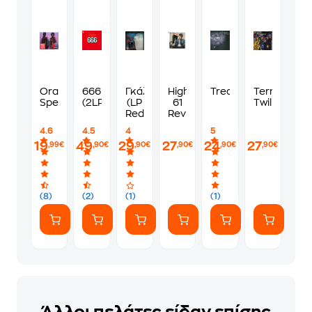
Oracular
666
Γκάλοπ
Highway
Treasure
Terror
Spectacular
(2LP)
(LP
61
Twilight
Red)
Revisited
4.6
4.5
4
5
19
49
29
27
24
27
,99€
,90€
,90€
,90€
,90€
,90€
(8)
(2)
(1)
(1)