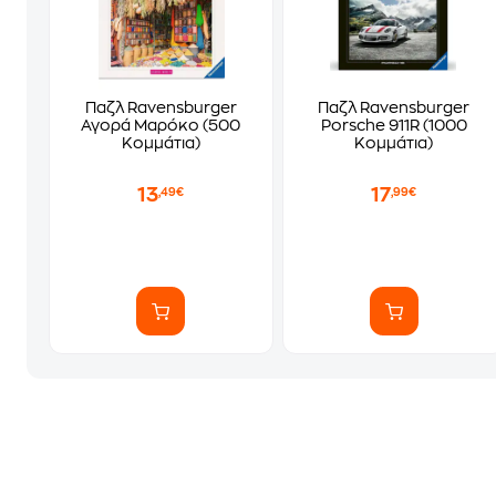
Παζλ Ravensburger
Παζλ Ravensburger
Αγορά Μαρόκο (500
Porsche 911R (1000
Κομμάτια)
Κομμάτια)
13
17
,49€
,99€