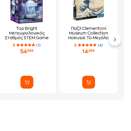
Top Bright
Παζλ Clementoni
Μετεωρολογικός
Museum Collection
Σταθμός STEM Game
Hokusai: Το Μεγάλο
Κύμα - Compact Box
5
(1)
5
(4)
(1000 Κομμάτια)
54
14
,89€
,99€