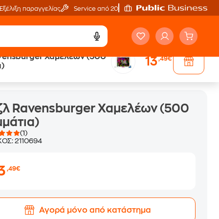
Εξέλιξη παραγγελίας
Service από 20'
vensburger Χαμελέων (500
13
,49€
)
λ Ravensburger Χαμελέων (500
μάτια)
(1)
ΚΟΣ:
2110694
3
,49€
Αγορά μόνο από κατάστημα