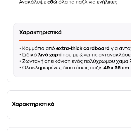
Ανακάλυψε
εδώ
όλα τα παζλ για ενήλικες
Χαρακτηριστικά
• Κομμάτια από
extra-thick cardboard
για αντο
• Ειδικό
λινό χαρτί
που μειώνει τις αντανακλάσει
• Ζωντανή απεικόνιση ενός πολύχρωμου χαμαιλ
• Ολοκληρωμένες διαστάσεις παζλ:
49 x 36 cm
.
Χαρακτηριστικά