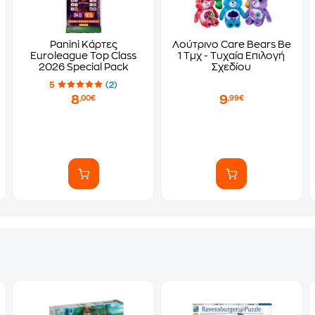
Panini Κάρτες
Λούτρινο Care Bears Bear 
Euroleague Top Class
1 Τμχ - Τυχαία Επιλογή
2026 Special Pack
Σχεδίου
5
(2)
8
9
,00€
,99€