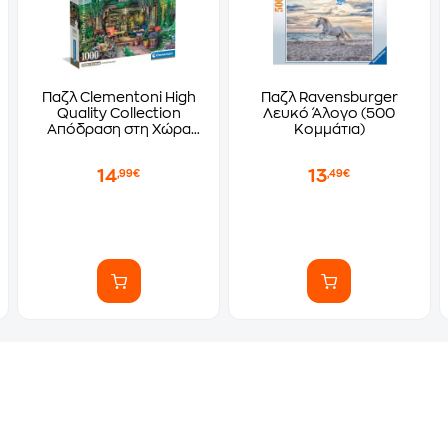
Παζλ Clementoni High
Παζλ Ravensburger
Quality Collection
Λευκό Άλογο (500
Απόδραση στη Χώρα
Κομμάτια)
του Κρασιού (1000
Κομμάτια)
14
13
,99€
,49€