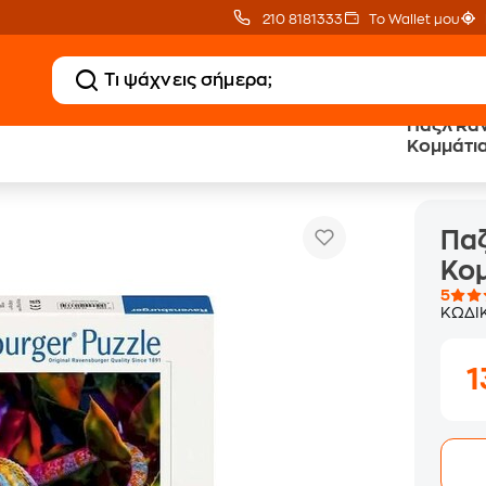
210 8181333
Το Wallet μου
Παζλ Ra
Κομμάτια
Ravensburger Χαμελέων (500 Κομμάτια)
Παζ
Κομ
5
ΚΩΔΙ
1