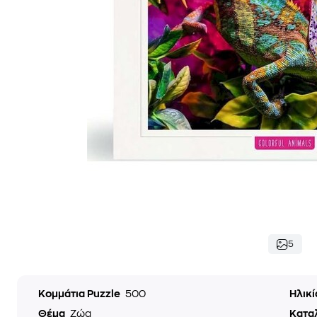
5
Κομμάτια Puzzle
500
Ηλικ
Θέμα
Ζώα
Κατα