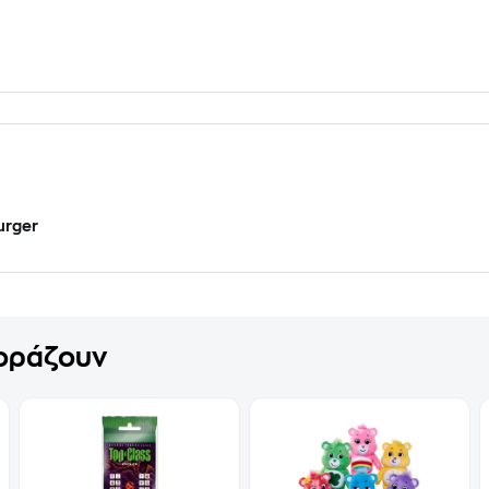
urger
γοράζουν