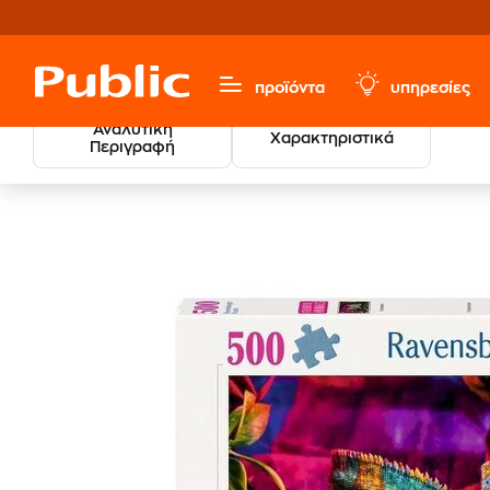
προϊόντα
υπηρεσίες
Αναλυτική
Χαρακτηριστικά
Περιγραφή
Παζλ 
Παιχνίδια & Παιδικά
Παζλ
Παζλ Ενηλίκων