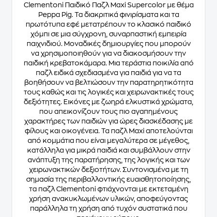
Clementoni Παιδικό Παζλ Maxi Supercolor με θέμα
Peppa Pig. Τα διακριτικά φινιρίσματα και τα
πρωτότυπα εφέ μετατρέπουν το κλασικό παιδικό
χόμπι σε μια σύγχρονη, συναρπαστική εμπειρία
παιχνιδιού. Μοναδικές δημιουργίες που μπορούν
να χρησιμοποιηθούν για να διακοσμήσουν την
παιδική κρεβατοκάμαρα. Μια τεράστια ποικιλία από
παζλ ειδικά σχεδιασμένα για παιδιά για να τα
βοηθήσουν να βελτιώσουν την παρατηρητικότητα
τους καθώς και τις λογικές και χειρωνακτικές τους
δεξιότητες. Εικόνες με ζωηρά ελκυστικά χρώματα,
που απεικονίζουν τους πιο αγαπημένους
χαρακτήρες των παιδιών για ώρες διασκέδασης με
φίλους και οικογένεια. Τα παζλ Maxi αποτελούνται
από κομμάτια που είναι μεγαλύτερα σε μέγεθος,
κατάλληλα για μικρά παιδιά και συμβάλλουν στην
ανάπτυξη της παρατήρησης, της λογικής και των
χειρωνακτικών δεξιοτήτων. Συντονισμένα με τη
σημασία της περιβαλλοντικής ευαισθητοποίησης,
τα παζλ Clementoni φτιάχνονται με εκτεταμένη
χρήση ανακυκλωμένων υλικών, αποφεύγοντας
παράλληλα τη χρήση από τυχόν συστατικά που