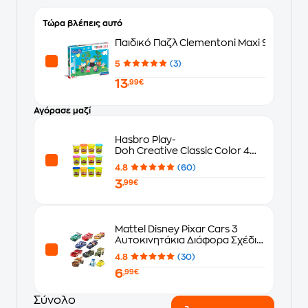
Τώρα βλέπεις αυτό
Παιδικό Παζλ Clementoni Maxi Supercolo
5
(3)
13
,99€
Αγόρασε μαζί
Hasbro Play-
Doh Creative Classic Color 4
Σχέδια - Τυχαία Επιλογή
4.8
(60)
3
,99€
Mattel Disney Pixar Cars 3
Αυτοκινητάκια Διάφορα Σχέδια
DXV29
4.8
(30)
6
,99€
Σύνολο