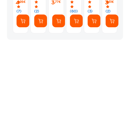
(20
Γνώσης:
4
3
3
,26€
,77€
,31€
Κομμάτια)
1-10
(7)
(2)
(60)
(3)
(2)