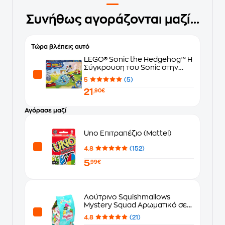
Συνήθως αγοράζονται μαζί...
Τώρα βλέπεις αυτό
LEGO® Sonic the Hedgehog™ Η
Σύγκρουση του Sonic στην
Υπαίθρια Φωτιά (77001)
5
(5)
21
,90€
Αγόρασε μαζί
Uno Επιτραπέζιο (Mattel)
4.8
(152)
5
,99€
Λούτρινο Squishmallows
Mystery Squad Αρωματικό σε
Σακουλάκι Έκπληξη σε 6 Σχέδια
4.8
(21)
(13cm) - Τυχαία Επιλογή