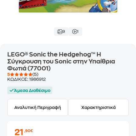
9
1
LEGO® Sonic the Hedgehog™ Η
Σύγκρουση του Sonic στην Υπαίθρια
Φωτιά (77001)
5
(5)
ΚΩΔΙΚΟΣ:
1986912
Άμεσα Διαθέσιμο
Αναλυτική Περιγραφή
Χαρακτηριστικά
21
,90€