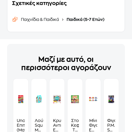
Σχετικές κατηγορίες
Παιχνίδια & Παιδικά
Παιδικά (5-7 Ετών)
Μαζί με αυτό, οι
περισσότεροι αγοράζουν
Uno
Λούτρινο
Κρυμμένα
Στο
Μίνι
Φιγούρα
Επιτραπέζιο
Squishmallows
Αντικείμενα
Κεφάλι
Φιγούρες
P.M.I
(Mattel)
Mystery
Επιτραπέζιο
Το
Έκπληξη
Sonic