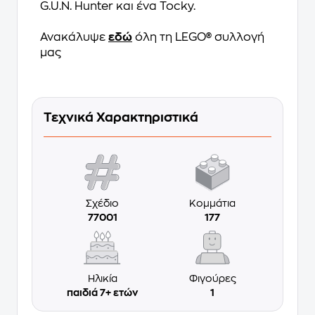
G.U.N. Hunter και ένα Tocky.
Ανακάλυψε
εδώ
όλη τη LEGO® συλλογή
μας
Τεχνικά Χαρακτηριστικά
Σχέδιο
Κομμάτια
77001
177
Ηλικία
Φιγούρες
παιδιά 7+ ετών
1