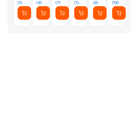
(10458)
με
Camaro
(1)
(3)
(7)
(1)
(2)
(12)
Ήχους
by
&
Chevrolet
Κίνηση
1:32
(289
Κομμάτια)
(JFT16)