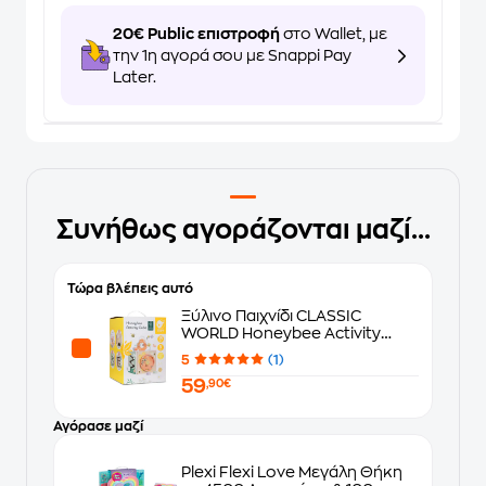
20€ Public επιστροφή
στο Wallet, με
την 1η αγορά σου με Snappi Pay
Later.
Συνήθως αγοράζονται μαζί...
Τώρα βλέπεις αυτό
Ξύλινο Παιχνίδι CLASSIC
WORLD Honeybee Activity
Cube
5
(1)
59
,90€
Αγόρασε μαζί
Plexi Flexi Love Μεγάλη Θήκη