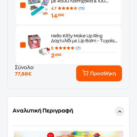
με 4500 Λαστιχάκια & 100
Αξεσουάρ
4.7
(11)
14
,99€
Hello Kitty Make Up Ring
Δαχτυλίδι με Lip Balm - Τυχαία
Επιλογή Σχεδίου (HKTE6000)
5
(7)
2
,99€
Σύνολο
Προσθήκη
77,88€
Αναλυτική Περιγραφή